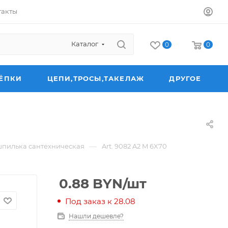
такты
Каталог
0
0
ЁПКИ
ЦЕПИ,ТРОСЫ,ТАКЕЛАЖ
ДРУГОЕ
—
шпилька сантехническая
Art. 9082 A2 M 6X70
0.88
BYN
/шт
Под заказ к 28.08
Нашли дешевле?