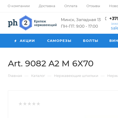
О компании
Доставка
Оплата
Отзывы
Ново
+375
Минск, Западная 13
ЗАК
ПН-ПТ: 9:00 - 17:00
sa
АКЦИИ
САМОРЕЗЫ
БОЛТЫ
ВИ
Art. 9082 A2 M 6X70
—
—
—
Главная
Каталог
Нержавеющие шпильки
Нерж