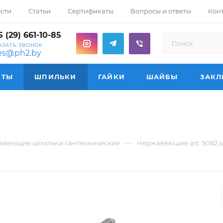
сти
Статьи
Сертификаты
Вопросы и ответы
Кон
 (29) 661-10-85
АЗАТЬ ЗВОНОК
les@ph2.by
НТЫ
ШПИЛЬКИ
ГАЙКИ
ШАЙБЫ
ЗАКЛ
—
авеющие шпильки сантехнические
Нержавеющие art. 9082 