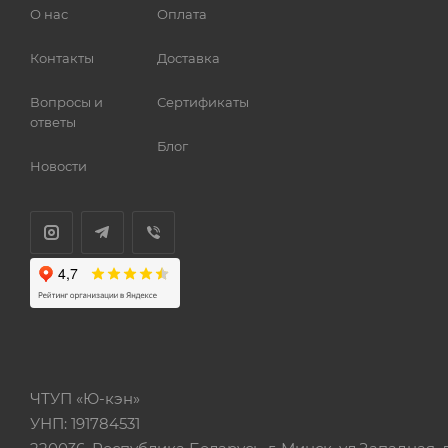
О нас
Оплата
Контакты
Доставка
Вопросы и
Сертификаты
ответы
Блог
Новости
ЧТУП «Ю-кэн»
УНП: 191784531