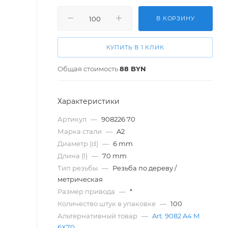
В КОРЗИНУ
КУПИТЬ В 1 КЛИК
Общая стоимость
88
BYN
Характеристики
Артикул
—
908226 70
Марка стали
—
A2
Диаметр (d)
—
6 mm
Длина (l)
—
70 mm
Тип резьбы
—
Резьба по дереву /
метрическая
Размер привода
—
*
Количество штук в упаковке
—
100
Альтернативный товар
—
Art. 9082 A4 M
6X70