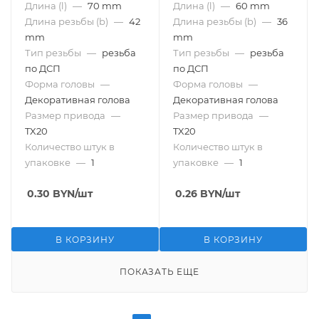
Длина (l)
—
70 mm
Длина (l)
—
60 mm
Длина резьбы (b)
—
42
Длина резьбы (b)
—
36
mm
mm
Тип резьбы
—
резьба
Тип резьбы
—
резьба
по ДСП
по ДСП
Форма головы
—
Форма головы
—
Декоративная голова
Декоративная голова
Размер привода
—
Размер привода
—
TX20
TX20
Количество штук в
Количество штук в
упаковке
—
1
упаковке
—
1
0.30
BYN
/шт
0.26
BYN
/шт
В КОРЗИНУ
В КОРЗИНУ
ПОКАЗАТЬ ЕЩЕ