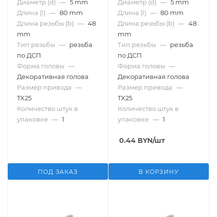
Диаметр (d)
—
5 mm
Диаметр (d)
—
5 mm
Длина (l)
—
80 mm
Длина (l)
—
80 mm
Длина резьбы (b)
—
48
Длина резьбы (b)
—
48
mm
mm
Тип резьбы
—
резьба
Тип резьбы
—
резьба
по ДСП
по ДСП
Форма головы
—
Форма головы
—
Декоративная голова
Декоративная голова
Размер привода
—
Размер привода
—
TX25
TX25
Количество штук в
Количество штук в
упаковке
—
1
упаковке
—
1
0.44
BYN
/шт
ПОД ЗАКАЗ
В КОРЗИНУ