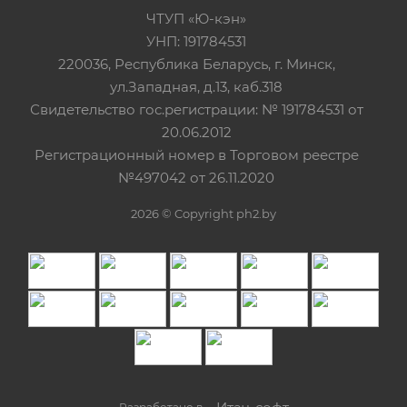
ЧТУП «Ю-кэн»
УНП: 191784531
220036, Республика Беларусь, г. Минск,
ул.Западная, д.13, каб.318
Свидетельство гос.регистрации: № 191784531 от
20.06.2012
Регистрационный номер в Торговом реестре
№497042 от 26.11.2020
2026 © Copyright ph2.by