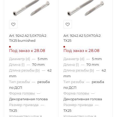
Art. 9242 A2 5,0X70/42
Art. 9242 A2 5,0X70/42
TX25 burnished
TX25
Под заказ к 28.08
Под заказ к 28.08
Диаметр (d)
—
5 mm
Диаметр (d)
—
5 mm
Длина (l)
—
70 mm
Длина (l)
—
70 mm
Длина резьбы (b)
—
42
Длина резьбы (b)
—
42
mm
mm
Тип резьбы
—
резьба
Тип резьбы
—
резьба
по ДСП
по ДСП
Форма головы
—
Форма головы
—
Декоративная голова
Декоративная голова
Размер привода
—
Размер привода
—
TX25
TX25
Количество штук в
Количество штук в