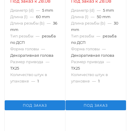
Под заказ к 28.08
Под заказ к 28.08
Диаметр (d)
—
5 mm
Диаметр (d)
—
5 mm
Длина (l)
—
60 mm
Длина (l)
—
50 mm
Длина резьбы (b)
—
36
Длина резьбы (b)
—
30
mm
mm
Тип резьбы
—
резьба
Тип резьбы
—
резьба
по ДСП
по ДСП
Форма головы
—
Форма головы
—
Декоративная голова
Декоративная голова
Размер привода
—
Размер привода
—
TX25
TX25
Количество штук в
Количество штук в
упаковке
—
1
упаковке
—
1
ПОД ЗАКАЗ
ПОД ЗАКАЗ