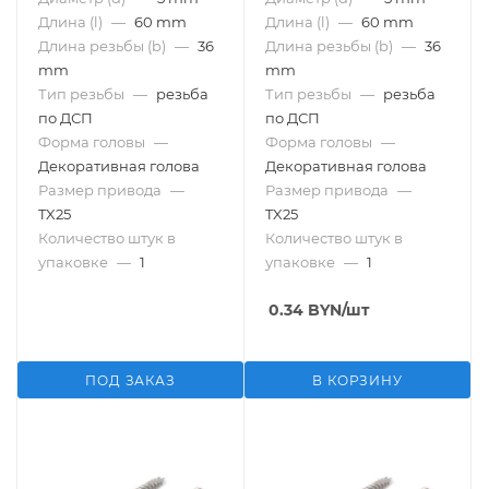
Длина (l)
—
60 mm
Длина (l)
—
60 mm
Длина резьбы (b)
—
36
Длина резьбы (b)
—
36
mm
mm
Тип резьбы
—
резьба
Тип резьбы
—
резьба
по ДСП
по ДСП
Форма головы
—
Форма головы
—
Декоративная голова
Декоративная голова
Размер привода
—
Размер привода
—
TX25
TX25
Количество штук в
Количество штук в
упаковке
—
1
упаковке
—
1
0.34
BYN
/шт
ПОД ЗАКАЗ
В КОРЗИНУ