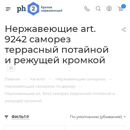
0
Нержавеющие art.
9242 саморез
террасный потайной
и режущей кромкой
35
—
—
—
Главная
Каталог
Нержавеющие саморезы
—
Нержавеющие саморезы по дереву
Нержавеющие art. 9242 саморез террасный потайной и
режущей кромкой
По умолчанию (убывание)
ФИЛЬТР