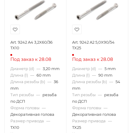
Art. 9242 A4 3,2X60/36
Art. 9242 A2 5,0X90/54
TX10
TX25
Под заказ к 28.08
Под заказ к 28.08
Диаметр (d)
—
3,20 mm
Диаметр (d)
—
5 mm
Длина (l)
—
60 mm
Длина (l)
—
90 mm
Длина резьбы (b)
—
36
Длина резьбы (b)
—
54
mm
mm
Тип резьбы
—
резьба
Тип резьбы
—
резьба
по ДСП
по ДСП
Форма головы
—
Форма головы
—
Декоративная голова
Декоративная голова
Размер привода
—
Размер привода
—
TX10
TX25