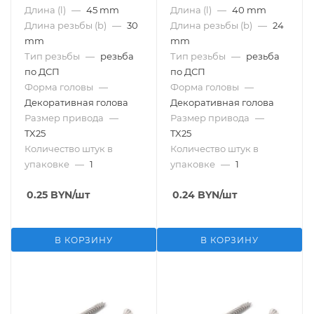
Длина (l)
—
45 mm
Длина (l)
—
40 mm
Длина резьбы (b)
—
30
Длина резьбы (b)
—
24
mm
mm
Тип резьбы
—
резьба
Тип резьбы
—
резьба
по ДСП
по ДСП
Форма головы
—
Форма головы
—
Декоративная голова
Декоративная голова
Размер привода
—
Размер привода
—
TX25
TX25
Количество штук в
Количество штук в
упаковке
—
1
упаковке
—
1
0.25
BYN
/шт
0.24
BYN
/шт
В КОРЗИНУ
В КОРЗИНУ