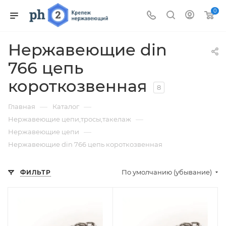
0
Нержавеющие din
766 цепь
короткозвенная
8
—
—
Главная
Каталог
—
Нержавеющие цепи,тросы,такелаж
—
Нержавеющие цепи
Нержавеющие din 766 цепь короткозвенная
По умолчанию (убывание)
ФИЛЬТР