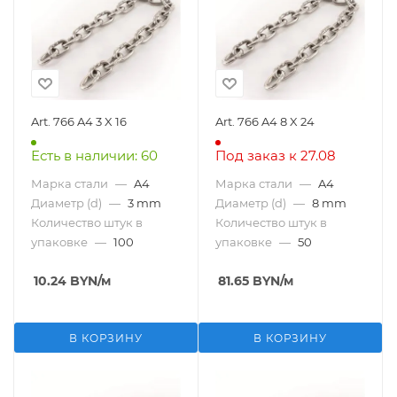
Art. 766 A4 3 X 16
Art. 766 A4 8 X 24
Есть в наличии: 60
Под заказ к 27.08
Марка стали
—
A4
Марка стали
—
A4
Диаметр (d)
—
3 mm
Диаметр (d)
—
8 mm
Количество штук в
Количество штук в
упаковке
—
100
упаковке
—
50
10.24
BYN
/м
81.65
BYN
/м
В КОРЗИНУ
В КОРЗИНУ