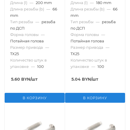
Длина (l)
—
200 mm
Длина (l)
—
180 mm
Длина резьбы (b)
—
66
Длина резьбы (b)
—
66
mm
mm
Тип резьбы
—
резьба
Тип резьбы
—
резьба
по ДСП
по ДСП
Форма головы
—
Форма головы
—
Потайная голова
Потайная голова
Размер привода
—
Размер привода
—
TX25
TX25
Количество штук в
Количество штук в
упаковке
—
100
упаковке
—
100
5.60
BYN
/шт
5.04
BYN
/шт
В КОРЗИНУ
В КОРЗИНУ