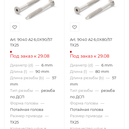
Art. 9040 A2 6,0X90/57
Art. 9040 A2 6,0X80/57
TX25
TX25
Под заказ к 29.08
Под заказ к 29.08
Диаметр (d)
—
6 mm
Диаметр (d)
—
6 mm
Длина (l)
—
90 mm
Длина (l)
—
80 mm
Длина резьбы (b)
—
57
Длина резьбы (b)
—
57
mm
mm
Тип резьбы
—
резьба
Тип резьбы
—
резьба
по ДСП
по ДСП
Форма головы
—
Форма головы
—
Потайная голова
Потайная голова
Размер привода
—
Размер привода
—
TX25
TX25
Количество штук в
Количество штук в