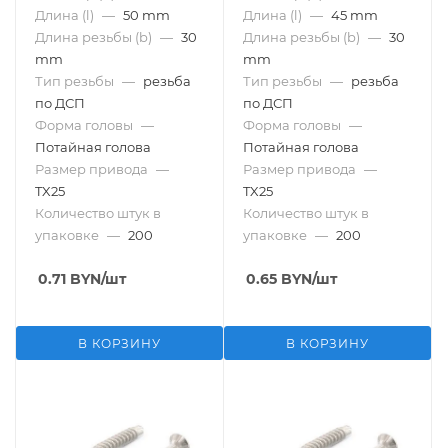
Длина (l)
—
50 mm
Длина (l)
—
45 mm
Длина резьбы (b)
—
30
Длина резьбы (b)
—
30
mm
mm
Тип резьбы
—
резьба
Тип резьбы
—
резьба
по ДСП
по ДСП
Форма головы
—
Форма головы
—
Потайная голова
Потайная голова
Размер привода
—
Размер привода
—
TX25
TX25
Количество штук в
Количество штук в
упаковке
—
200
упаковке
—
200
0.71
BYN
/шт
0.65
BYN
/шт
В КОРЗИНУ
В КОРЗИНУ