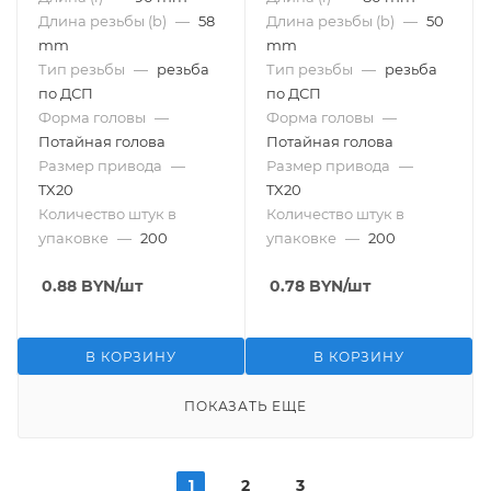
Длина резьбы (b)
—
58
Длина резьбы (b)
—
50
mm
mm
Тип резьбы
—
резьба
Тип резьбы
—
резьба
по ДСП
по ДСП
Форма головы
—
Форма головы
—
Потайная голова
Потайная голова
Размер привода
—
Размер привода
—
TX20
TX20
Количество штук в
Количество штук в
упаковке
—
200
упаковке
—
200
0.88
BYN
/шт
0.78
BYN
/шт
В КОРЗИНУ
В КОРЗИНУ
ПОКАЗАТЬ ЕЩЕ
1
2
3