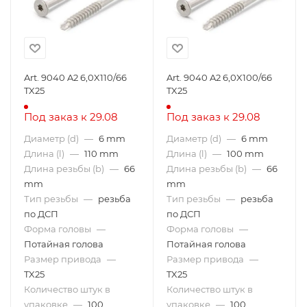
Art. 9040 A2 6,0X110/66
Art. 9040 A2 6,0X100/66
TX25
TX25
Под заказ к 29.08
Под заказ к 29.08
Диаметр (d)
—
6 mm
Диаметр (d)
—
6 mm
Длина (l)
—
110 mm
Длина (l)
—
100 mm
Длина резьбы (b)
—
66
Длина резьбы (b)
—
66
mm
mm
Тип резьбы
—
резьба
Тип резьбы
—
резьба
по ДСП
по ДСП
Форма головы
—
Форма головы
—
Потайная голова
Потайная голова
Размер привода
—
Размер привода
—
TX25
TX25
Количество штук в
Количество штук в
упаковке
—
100
упаковке
—
100