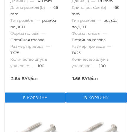
Длина (l)
—
140 mm
Длина (l)
—
120 mm
Длина резьбы (b)
—
66
Длина резьбы (b)
—
66
mm
mm
Тип резьбы
—
резьба
Тип резьбы
—
резьба
по ДСП
по ДСП
Форма головы
—
Форма головы
—
Потайная голова
Потайная голова
Размер привода
—
Размер привода
—
TX25
TX25
Количество штук в
Количество штук в
упаковке
—
100
упаковке
—
100
2.84
BYN
/шт
1.66
BYN
/шт
В КОРЗИНУ
В КОРЗИНУ