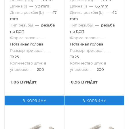
Длина (l)
—
70 mm
Длина (l)
—
65 mm
Длина резьбы (b)
—
47
Длина резьбы (b)
—
42
mm
mm
Тип резьбы
—
резьба
Тип резьбы
—
резьба
по ДСП
по ДСП
Форма головы
—
Форма головы
—
Потайная голова
Потайная голова
Размер привода
—
Размер привода
—
TX25
TX25
Количество штук в
Количество штук в
упаковке
—
200
упаковке
—
200
1.06
BYN
/шт
0.96
BYN
/шт
В КОРЗИНУ
В КОРЗИНУ