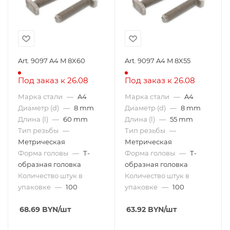
Art. 9097 A4 M 8X60
Art. 9097 A4 M 8X55
Под заказ к 26.08
Под заказ к 26.08
Марка стали
—
A4
Марка стали
—
A4
Диаметр (d)
—
8 mm
Диаметр (d)
—
8 mm
Длина (l)
—
60 mm
Длина (l)
—
55 mm
Тип резьбы
—
Тип резьбы
—
Метрическая
Метрическая
Форма головы
—
Т-
Форма головы
—
Т-
образная головка
образная головка
Количество штук в
Количество штук в
упаковке
—
100
упаковке
—
100
68.69
BYN
/шт
63.92
BYN
/шт