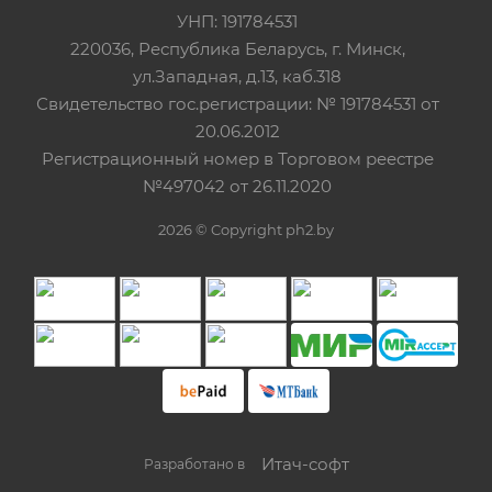
УНП: 191784531
220036, Республика Беларусь, г. Минск,
ул.Западная, д.13, каб.318
Свидетельство гос.регистрации: № 191784531 от
20.06.2012
Регистрационный номер в Торговом реестре
№497042 от 26.11.2020
2026 © Copyright ph2.by
Итач-cофт
Разработано в