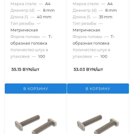
Марка стали
—
A4
Марка стали
—
A4
Диаметр (d)
—
8 mm
Диаметр (d)
—
8 mm
Длина (l)
—
40 mm
Длина (l)
—
35 mm
Тип резьбы
—
Тип резьбы
—
Метрическая
Метрическая
Форма головы
—
Т-
Форма головы
—
Т-
образная головка
образная головка
Количество штук в
Количество штук в
упаковке
—
100
упаковке
—
100
55.15
BYN
/шт
53.03
BYN
/шт
В КОРЗИНУ
В КОРЗИНУ