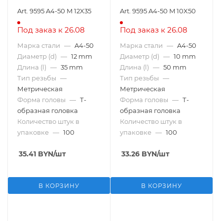
Art. 9595 A4-50 M 12X35
Art. 9595 A4-50 M 10X50
Под заказ к 26.08
Под заказ к 26.08
Марка стали
—
A4-50
Марка стали
—
A4-50
Диаметр (d)
—
12 mm
Диаметр (d)
—
10 mm
Длина (l)
—
35 mm
Длина (l)
—
50 mm
Тип резьбы
—
Тип резьбы
—
Метрическая
Метрическая
Форма головы
—
Т-
Форма головы
—
Т-
образная головка
образная головка
Количество штук в
Количество штук в
упаковке
—
100
упаковке
—
100
35.41
BYN
/шт
33.26
BYN
/шт
В КОРЗИНУ
В КОРЗИНУ