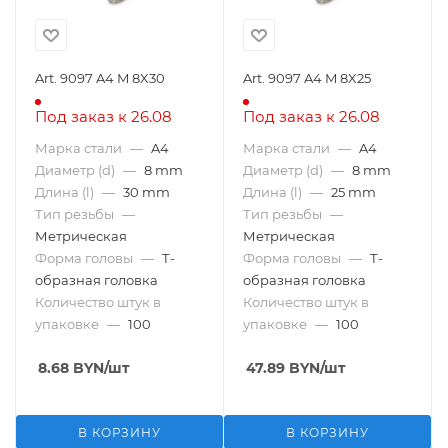
Art. 9097 A4 M 8X30
Art. 9097 A4 M 8X25
Под заказ к 26.08
Под заказ к 26.08
Марка стали
—
A4
Марка стали
—
A4
Диаметр (d)
—
8 mm
Диаметр (d)
—
8 mm
Длина (l)
—
30 mm
Длина (l)
—
25 mm
Тип резьбы
—
Тип резьбы
—
Метрическая
Метрическая
Форма головы
—
Т-
Форма головы
—
Т-
образная головка
образная головка
Количество штук в
Количество штук в
упаковке
—
100
упаковке
—
100
8.68
BYN
/шт
47.89
BYN
/шт
В КОРЗИНУ
В КОРЗИНУ