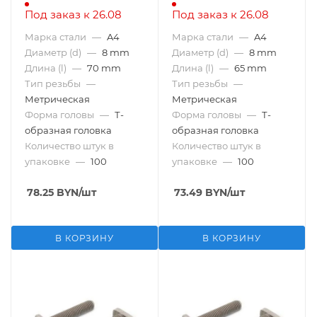
Под заказ к 26.08
Под заказ к 26.08
Марка стали
—
A4
Марка стали
—
A4
Диаметр (d)
—
8 mm
Диаметр (d)
—
8 mm
Длина (l)
—
70 mm
Длина (l)
—
65 mm
Тип резьбы
—
Тип резьбы
—
Метрическая
Метрическая
Форма головы
—
Т-
Форма головы
—
Т-
образная головка
образная головка
Количество штук в
Количество штук в
упаковке
—
100
упаковке
—
100
78.25
BYN
/шт
73.49
BYN
/шт
В КОРЗИНУ
В КОРЗИНУ