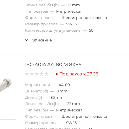
Длина резьбы (b)
—
22 mm
Тип резьбы
—
Метрическая
Форма головы
—
Шестигранная головка
Размер привода
—
SW 13
Количество штук в упаковке
—
50
Описание
ISO 4014 A4-80 M 8X85
Под заказ к 27.08
Марка стали
—
A4-80
Диаметр (d)
—
8 mm
Длина (l)
—
85 mm
Длина резьбы (b)
—
22 mm
Тип резьбы
—
Метрическая
Форма головы
—
Шестигранная головка
Размер привода
—
SW 13
Количество штук в упаковке
—
50