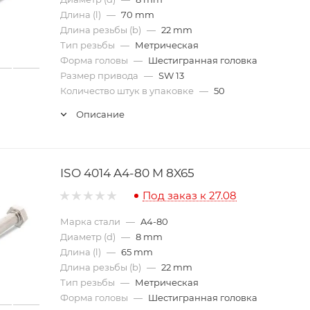
Длина (l)
—
70 mm
Длина резьбы (b)
—
22 mm
Тип резьбы
—
Метрическая
Форма головы
—
Шестигранная головка
Размер привода
—
SW 13
Количество штук в упаковке
—
50
Описание
ISO 4014 A4-80 M 8X65
Под заказ к 27.08
Марка стали
—
A4-80
Диаметр (d)
—
8 mm
Длина (l)
—
65 mm
Длина резьбы (b)
—
22 mm
Тип резьбы
—
Метрическая
Форма головы
—
Шестигранная головка