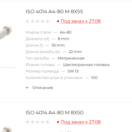
ISO 4014 A4-80 M 8X55
Под заказ к 27.08
Марка стали
—
A4-80
Диаметр (d)
—
8 mm
Длина (l)
—
55 mm
Длина резьбы (b)
—
22 mm
Тип резьбы
—
Метрическая
Форма головы
—
Шестигранная головка
Размер привода
—
SW 13
Количество штук в упаковке
—
100
Описание
ISO 4014 A4-80 M 8X50
Под заказ к 27.08