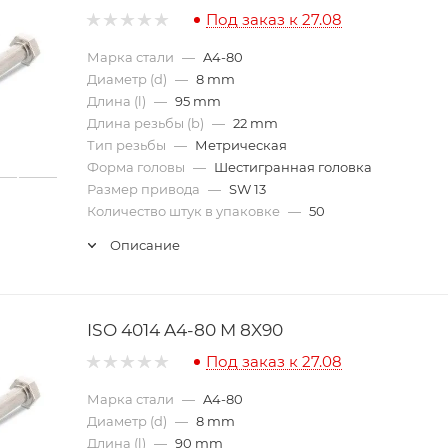
Под заказ к 27.08
Марка стали
—
A4-80
Диаметр (d)
—
8 mm
Длина (l)
—
95 mm
Длина резьбы (b)
—
22 mm
Тип резьбы
—
Метрическая
Форма головы
—
Шестигранная головка
Размер привода
—
SW 13
Количество штук в упаковке
—
50
Описание
ISO 4014 A4-80 M 8X90
Под заказ к 27.08
Марка стали
—
A4-80
Диаметр (d)
—
8 mm
Длина (l)
—
90 mm