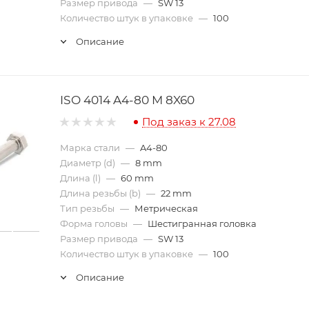
Размер привода
—
SW 13
Количество штук в упаковке
—
100
Описание
ISO 4014 A4-80 M 8X60
Под заказ к 27.08
Марка стали
—
A4-80
Диаметр (d)
—
8 mm
Длина (l)
—
60 mm
Длина резьбы (b)
—
22 mm
Тип резьбы
—
Метрическая
Форма головы
—
Шестигранная головка
Размер привода
—
SW 13
Количество штук в упаковке
—
100
Описание