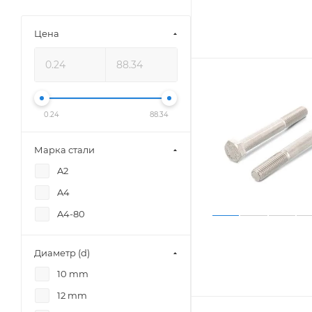
Цена
0.24
88.34
Марка стали
A2
A4
A4-80
Диаметр (d)
10 mm
12 mm