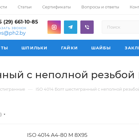
сти
Статьи
Сертификаты
Вопросы и ответы
Кон
 (29) 661-10-85
АЗАТЬ ЗВОНОК
les@ph2.by
НТЫ
ШПИЛЬКИ
ГАЙКИ
ШАЙБЫ
ЗАКЛ
нный с неполной резьбой
—
естигранные
ISO 4014 Болт шестигранный с неполной резьбо
е)
ISO 4014 A4-80 M 8X95