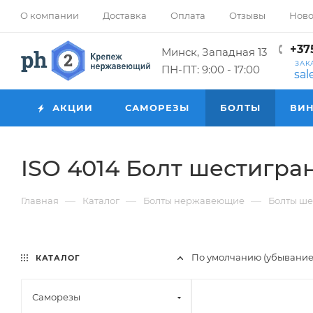
О компании
Доставка
Оплата
Отзывы
Ново
+375
Минск, Западная 13
ЗАК
ПН-ПТ: 9:00 - 17:00
sa
АКЦИИ
САМОРЕЗЫ
БОЛТЫ
ВИ
ISO 4014 Болт шестигра
—
—
—
Главная
Каталог
Болты нержавеющие
Болты ш
По умолчанию (убывани
КАТАЛОГ
Саморезы