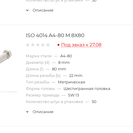
Описание
ISO 4014 A4-80 M 8X80
Под заказ к 27.08
Марка стали
—
A4-80
Диаметр (d)
—
8 mm
Длина (l)
—
80 mm
Длина резьбы (b)
—
22 mm
Тип резьбы
—
Метрическая
Форма головы
—
Шестигранная головка
Размер привода
—
SW 13
Количество штук в упаковке
—
50
Описание