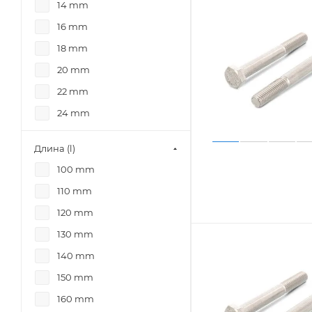
14 mm
16 mm
18 mm
20 mm
22 mm
24 mm
5 mm
Длина (l)
6 mm
100 mm
8 mm
110 mm
120 mm
130 mm
140 mm
150 mm
160 mm