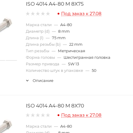
ISO 4014 A4-80 M 8X75
Под заказ к 27.08
Марка стали
—
A4-80
Диаметр (d)
—
8 mm
Длина (l)
—
75 mm
Длина резьбы (b)
—
22 mm
Тип резьбы
—
Метрическая
Форма головы
—
Шестигранная головка
Размер привода
—
SW 13
Количество штук в упаковке
—
50
Описание
ISO 4014 A4-80 M 8X70
Под заказ к 27.08
Марка стали
—
A4-80
Диаметр (d)
—
8 mm