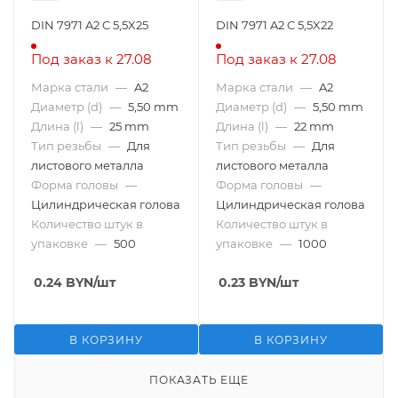
DIN 7971 A2 C 5,5X25
DIN 7971 A2 C 5,5X22
Под заказ к 27.08
Под заказ к 27.08
Марка стали
—
A2
Марка стали
—
A2
Диаметр (d)
—
5,50 mm
Диаметр (d)
—
5,50 mm
Длина (l)
—
25 mm
Длина (l)
—
22 mm
Тип резьбы
—
Для
Тип резьбы
—
Для
листового металла
листового металла
Форма головы
—
Форма головы
—
Цилиндрическая голова
Цилиндрическая голова
Количество штук в
Количество штук в
упаковке
—
500
упаковке
—
1000
0.24
BYN
/шт
0.23
BYN
/шт
В КОРЗИНУ
В КОРЗИНУ
ПОКАЗАТЬ ЕЩЕ