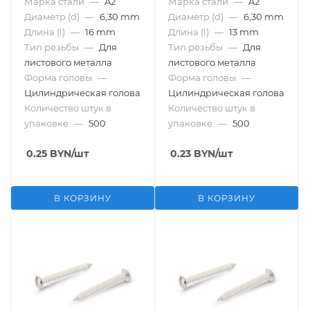
Марка стали
—
A2
Марка стали
—
A2
Диаметр (d)
—
6,30 mm
Диаметр (d)
—
6,30 mm
Длина (l)
—
16 mm
Длина (l)
—
13 mm
Тип резьбы
—
Для
Тип резьбы
—
Для
листового металла
листового металла
Форма головы
—
Форма головы
—
Цилиндрическая голова
Цилиндрическая голова
Количество штук в
Количество штук в
упаковке
—
500
упаковке
—
500
0.25
BYN
/шт
0.23
BYN
/шт
В КОРЗИНУ
В КОРЗИНУ