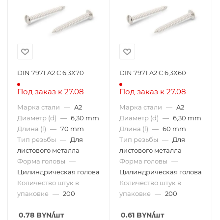
DIN 7971 A2 C 6,3X70
DIN 7971 A2 C 6,3X60
Под заказ к 27.08
Под заказ к 27.08
Марка стали
—
A2
Марка стали
—
A2
Диаметр (d)
—
6,30 mm
Диаметр (d)
—
6,30 mm
Длина (l)
—
70 mm
Длина (l)
—
60 mm
Тип резьбы
—
Для
Тип резьбы
—
Для
листового металла
листового металла
Форма головы
—
Форма головы
—
Цилиндрическая голова
Цилиндрическая голова
Количество штук в
Количество штук в
упаковке
—
200
упаковке
—
200
0.78
BYN
/шт
0.61
BYN
/шт