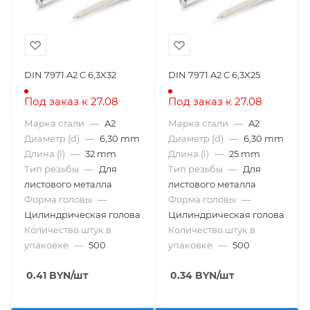
DIN 7971 A2 C 6,3X32
DIN 7971 A2 C 6,3X25
Под заказ к 27.08
Под заказ к 27.08
Марка стали
—
A2
Марка стали
—
A2
Диаметр (d)
—
6,30 mm
Диаметр (d)
—
6,30 mm
Длина (l)
—
32 mm
Длина (l)
—
25 mm
Тип резьбы
—
Для
Тип резьбы
—
Для
листового металла
листового металла
Форма головы
—
Форма головы
—
Цилиндрическая голова
Цилиндрическая голова
Количество штук в
Количество штук в
упаковке
—
500
упаковке
—
500
0.41
BYN
/шт
0.34
BYN
/шт