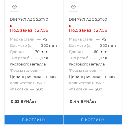
DIN 7971 A2 C 5,5X70
DIN 7971 A2 C 5,5X60
Под заказ к 27.08
Под заказ к 27.08
Марка стали
—
A2
Марка стали
—
A2
Диаметр (d)
—
5,50 mm
Диаметр (d)
—
5,50 mm
Длина (l)
—
70 mm
Длина (l)
—
60 mm
Тип резьбы
—
Для
Тип резьбы
—
Для
листового металла
листового металла
Форма головы
—
Форма головы
—
Цилиндрическая голова
Цилиндрическая голова
Количество штук в
Количество штук в
упаковке
—
200
упаковке
—
200
0.53
BYN
/шт
0.44
BYN
/шт
В КОРЗИНУ
В КОРЗИНУ