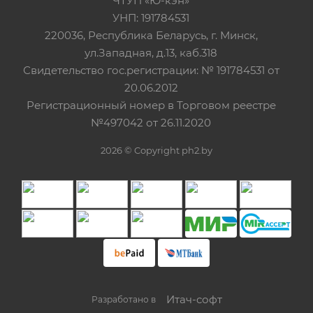
ЧТУП «Ю-кэн»
УНП: 191784531
220036, Республика Беларусь, г. Минск,
ул.Западная, д.13, каб.318
Свидетельство гос.регистрации: № 191784531 от
20.06.2012
Регистрационный номер в Торговом реестре
№497042 от 26.11.2020
2026 © Copyright ph2.by
Итач-cофт
Разработано в