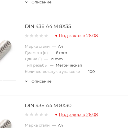
Описание
DIN 438 A4 M 8X35
Под заказ к 26.08
Марка стали
—
A4
Диаметр (d)
—
8 mm
Длина (l)
—
35 mm
Тип резьбы
—
Метрическая
Количество штук в упаковке
—
100
Описание
DIN 438 A4 M 8X30
Под заказ к 26.08
Марка стали
—
A4