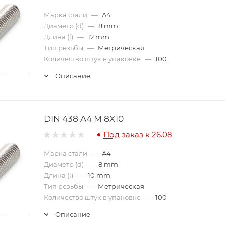
Марка стали
—
A4
Диаметр (d)
—
8 mm
Длина (l)
—
12 mm
Тип резьбы
—
Метрическая
Количество штук в упаковке
—
100
Описание
DIN 438 A4 M 8X10
Под заказ к 26.08
Марка стали
—
A4
Диаметр (d)
—
8 mm
Длина (l)
—
10 mm
Тип резьбы
—
Метрическая
Количество штук в упаковке
—
100
Описание