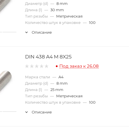
Диаметр (d)
—
8 mm
Длина (l)
—
30 mm
Тип резьбы
—
Метрическая
Количество штук в упаковке
—
100
Описание
DIN 438 A4 M 8X25
Под заказ к 26.08
Марка стали
—
A4
Диаметр (d)
—
8 mm
Длина (l)
—
25 mm
Тип резьбы
—
Метрическая
Количество штук в упаковке
—
100
Описание