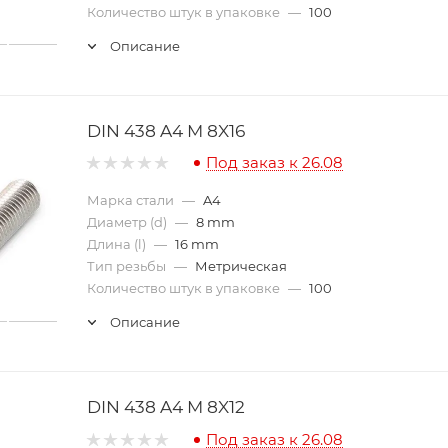
Количество штук в упаковке
—
100
Описание
DIN 438 A4 M 8X16
Под заказ к 26.08
Марка стали
—
A4
Диаметр (d)
—
8 mm
Длина (l)
—
16 mm
Тип резьбы
—
Метрическая
Количество штук в упаковке
—
100
Описание
DIN 438 A4 M 8X12
Под заказ к 26.08