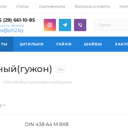
сти
Статьи
Сертификаты
Вопросы и ответы
Кон
 (29) 661-10-85
АЗАТЬ ЗВОНОК
les@ph2.by
НТЫ
ШПИЛЬКИ
ГАЙКИ
ШАЙБЫ
ЗАКЛ
ный(гужон)
154
—
DIN 428 Винт установочный(гужон)
е)
DIN 438 A4 M 8X8