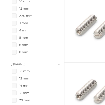
10 mm
12 mm
2,50 mm
3 mm
4 mm
5 mm
6 mm
8 mm
Длина (l)
10 mm
12 mm
16 mm
18 mm
20 mm