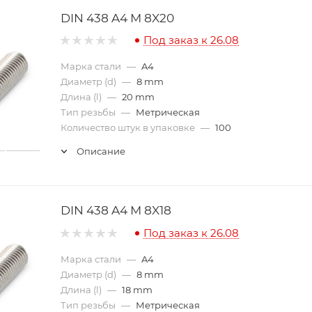
DIN 438 A4 M 8X20
Под заказ к 26.08
Марка стали
—
A4
Диаметр (d)
—
8 mm
Длина (l)
—
20 mm
Тип резьбы
—
Метрическая
Количество штук в упаковке
—
100
Описание
DIN 438 A4 M 8X18
Под заказ к 26.08
Марка стали
—
A4
Диаметр (d)
—
8 mm
Длина (l)
—
18 mm
Тип резьбы
—
Метрическая