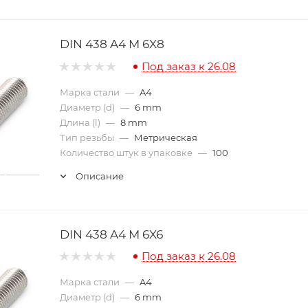
DIN 438 A4 M 6X8
Под заказ к 26.08
Марка стали
—
A4
Диаметр (d)
—
6 mm
Длина (l)
—
8 mm
Тип резьбы
—
Метрическая
Количество штук в упаковке
—
100
Описание
DIN 438 A4 M 6X6
Под заказ к 26.08
Марка стали
—
A4
Диаметр (d)
—
6 mm