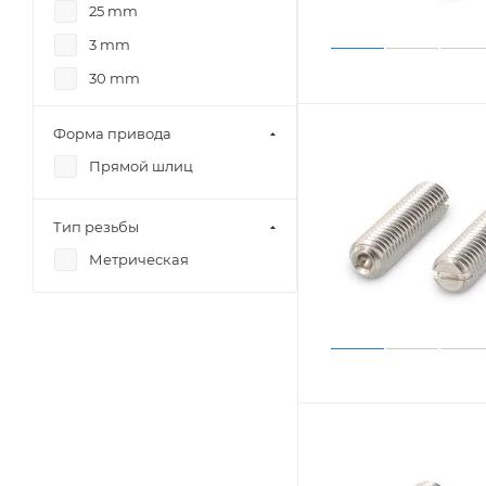
25 mm
3 mm
30 mm
35 mm
Форма привода
4 mm
Прямой шлиц
40 mm
5 mm
Тип резьбы
6 mm
Метрическая
8 mm