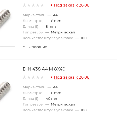
Под заказ к 26.08
Марка стали
—
A4
Диаметр (d)
—
8 mm
Длина (l)
—
8 mm
Тип резьбы
—
Метрическая
Количество штук в упаковке
—
100
Описание
DIN 438 A4 M 8X40
Под заказ к 26.08
Марка стали
—
A4
Диаметр (d)
—
8 mm
Длина (l)
—
40 mm
Тип резьбы
—
Метрическая
Количество штук в упаковке
—
100