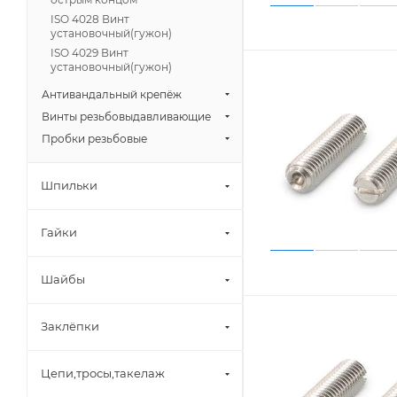
ISO 4028 Винт
установочный(гужон)
ISO 4029 Винт
установочный(гужон)
Антивандальный крепёж
Винты резьбовыдавливающие
Пробки резьбовые
Шпильки
Гайки
Шайбы
Заклёпки
Цепи,тросы,такелаж