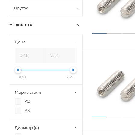
Другое
ФИЛЬТР
Цена
0.48
7.34
Марка стали
A2
A4
Диаметр (d)