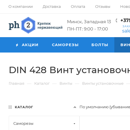
О компании
Доставка
Оплата
Отзывы
Ново
+375
Минск, Западная 13
ЗАК
ПН-ПТ: 9:00 - 17:00
sa
АКЦИИ
САМОРЕЗЫ
БОЛТЫ
ВИ
DIN 428 Винт установоч
—
—
—
Главная
Каталог
Винты
Винты установочные
По умолчанию (убывани
КАТАЛОГ
Саморезы