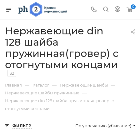
0
Нержавеющие din
128 шайба
пружинная(гровер) с
отогнутыми концами
32
—
—
—
Главная
Каталог
Нержавеющие шайбы
—
Нержавеющие шайбы пружинные
Нержавеющие din 128 шайба пружинная(гровер) с
отогнутыми концами
По умолчанию (убывание)
ФИЛЬТР