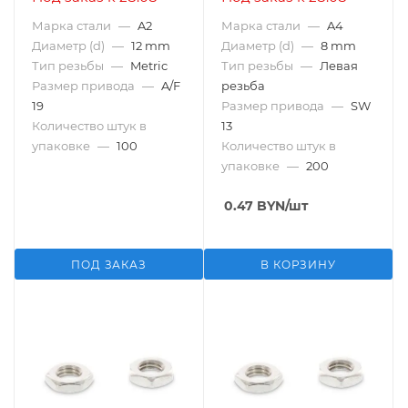
Марка стали
—
A2
Марка стали
—
A4
Диаметр (d)
—
12 mm
Диаметр (d)
—
8 mm
Тип резьбы
—
Metric
Тип резьбы
—
Левая
Размер привода
—
A/F
резьба
19
Размер привода
—
SW
Количество штук в
13
упаковке
—
100
Количество штук в
упаковке
—
200
0.47
BYN
/шт
ПОД ЗАКАЗ
В КОРЗИНУ