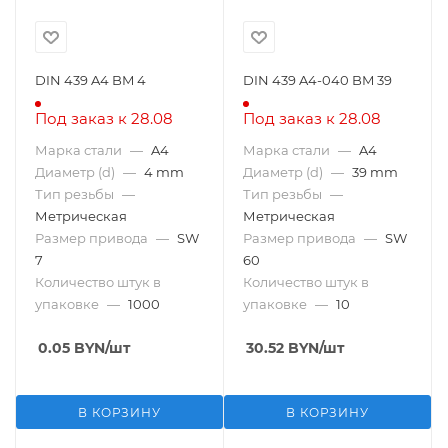
DIN 439 A4 BM 4
DIN 439 A4-040 BM 39
Под заказ к 28.08
Под заказ к 28.08
Марка стали
—
A4
Марка стали
—
A4
Диаметр (d)
—
4 mm
Диаметр (d)
—
39 mm
Тип резьбы
—
Тип резьбы
—
Метрическая
Метрическая
Размер привода
—
SW
Размер привода
—
SW
7
60
Количество штук в
Количество штук в
упаковке
—
1000
упаковке
—
10
0.05
BYN
/шт
30.52
BYN
/шт
В КОРЗИНУ
В КОРЗИНУ