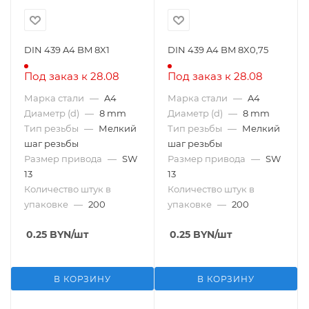
DIN 439 A4 BM 8X1
DIN 439 A4 BM 8X0,75
Под заказ к 28.08
Под заказ к 28.08
Марка стали
—
A4
Марка стали
—
A4
Диаметр (d)
—
8 mm
Диаметр (d)
—
8 mm
Тип резьбы
—
Мелкий
Тип резьбы
—
Мелкий
шаг резьбы
шаг резьбы
Размер привода
—
SW
Размер привода
—
SW
13
13
Количество штук в
Количество штук в
упаковке
—
200
упаковке
—
200
0.25
BYN
/шт
0.25
BYN
/шт
В КОРЗИНУ
В КОРЗИНУ