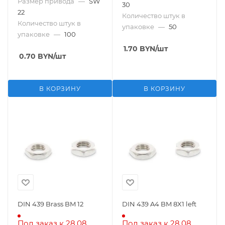
Размер привода
—
SW
30
22
Количество штук в
Количество штук в
упаковке
—
50
упаковке
—
100
1.70
BYN
/шт
0.70
BYN
/шт
В КОРЗИНУ
В КОРЗИНУ
DIN 439 Brass BM 12
DIN 439 A4 BM 8X1 left
Под заказ к 28.08
Под заказ к 28.08