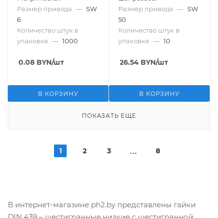
Размер привода
—
SW
Размер привода
—
SW
6
50
Количество штук в
Количество штук в
упаковке
—
1000
упаковке
—
10
0.08
BYN
/шт
26.54
BYN
/шт
В КОРЗИНУ
В КОРЗИНУ
ПОКАЗАТЬ ЕЩЕ
1
2
3
8
В интернет-магазине ph2.by представлены гайки
DIN 439 – шестигранные низкие с шестигранной