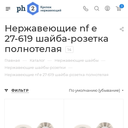
0
Нержавеющие nf e
27-619 шайба-розетка
полнотелая
14
—
—
—
Главная
Каталог
Нержавеющие шайбы
—
Нержавеющие шайбы-розетки
Нержавеющие nf e 27-619 шайба-розетка полнотелая
По умолчанию (убывание)
ФИЛЬТР