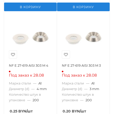
В КОРЗИНУ
В КОРЗИНУ
NF E 27-619 AISI 303 M 4
NF E 27-619 AISI 303 M 3
Под заказ к 28.08
Под заказ к 28.08
Марка стали
—
A1
Марка стали
—
A1
Диаметр (d)
—
4 mm
Диаметр (d)
—
3 mm
Количество штук в
Количество штук в
упаковке
—
200
упаковке
—
200
0.25
BYN
/шт
0.20
BYN
/шт