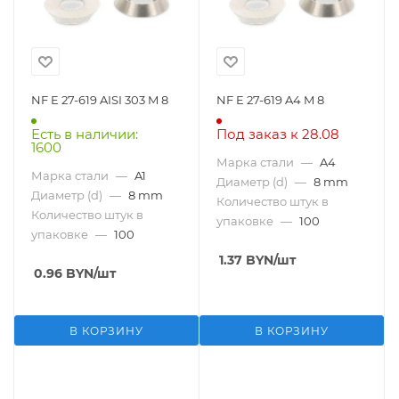
NF E 27-619 AISI 303 M 8
NF E 27-619 A4 M 8
Есть в наличии:
Под заказ к 28.08
1600
Марка стали
—
A4
Марка стали
—
A1
Диаметр (d)
—
8 mm
Диаметр (d)
—
8 mm
Количество штук в
Количество штук в
упаковке
—
100
упаковке
—
100
1.37
BYN
/шт
0.96
BYN
/шт
В КОРЗИНУ
В КОРЗИНУ