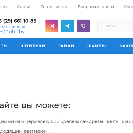
сти
Статьи
Сертификаты
Вопросы и ответы
Кон
 (29) 661-10-85
АЗАТЬ ЗВОНОК
les@ph2.by
НТЫ
ШПИЛЬКИ
ГАЙКИ
ШАЙБЫ
ЗАКЛ
айте вы можете:
имый вам нержавеющий крепеж: саморезы, винты, шайбы
одходящим размером;