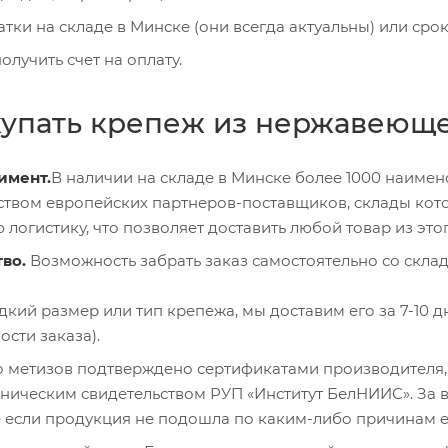
атки на складе в Минске (они всегда актуальны) или сро
олучить счет на оплату.
упать крепеж из нержавеющей
имент.
В наличии на складе в Минске более 1000 наиме
твом европейских партнеров-поставщиков, склады кото
огистику, что позволяет доставить любой товар из этого
тво.
Возможность забрать заказ самостоятельно со склад
дкий размер или тип крепежа, мы доставим его за 7-10 дн
ости заказа).
о метизов подтверждено сертификатами производителя, 
хническим свидетельством РУП «Институт БелНИИС». За
 если продукция не подошла по каким-либо причинам её