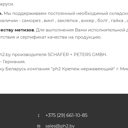
аруси.
е.
Мы поддерживаем постоянный необходимый складско
аличии - саморез , винт , заклёпка , анкер , болт , гайка ,
еству метизов
. Для выполнения Вами исполнительной
тствия и сертификат качества на продукцию.
ph2.by производителя SCHÄFER + PETERS GMBH.
- Германия.
 Беларусь компания "ph2 Крепеж нержавеющий" г. Минск, 
+375 (29) 661-10-85
sales@ph2.by