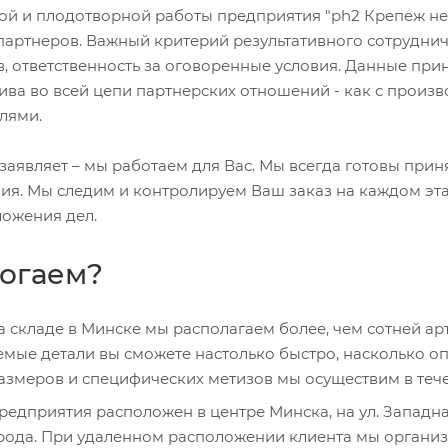
ой и плодотворной работы предприятия "ph2 Крепеж н
артнеров. Важный критерий результативного сотруднич
в, ответственность за оговоренные условия. Данные п
ива во всей цепи партнерских отношений - как с произ
лями.
аявляет – мы работаем для Вас. Мы всегда готовы прин
ия. Мы следим и контролируем Ваш заказ на каждом этап
ложения дел.
огаем?
а складе в Минске мы располагаем более, чем сотней арт
мые детали вы сможете настолько быстро, насколько опе
азмеров и специфических метизов мы осуществим в тече
редприятия расположен в центре Минска, на ул. Западна
орода. При удаленном расположении клиента мы органи