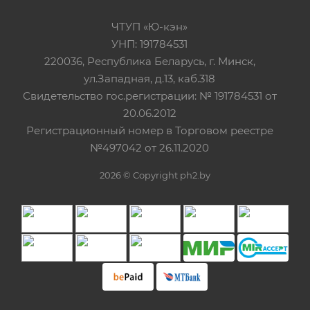
ЧТУП «Ю-кэн»
УНП: 191784531
220036, Республика Беларусь, г. Минск,
ул.Западная, д.13, каб.318
Свидетельство гос.регистрации: № 191784531 от
20.06.2012
Регистрационный номер в Торговом реестре
№497042 от 26.11.2020
2026 © Copyright ph2.by