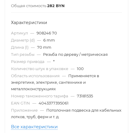
Общая стоимость
282
BYN
Характеристики
Артикул
—
908246 70
Диаметр (d)
—
6 mm
Длина (l)
—
70 mm
Тип резьбы
—
Резьба по дереву / метрическая
Размер привода
—
*
Количество штук в упаковке
—
100
Область использования
—
Применяется в
энергетике, электрике, сантехнике и
металлоконструкциях
Номер таможенного тарифа
—
73181535
EAN GTIN
—
4043377395061
Приложение
—
Потолочная подвеска для кабельных
лотков, труб, ферм и т. д.
Все характеристики