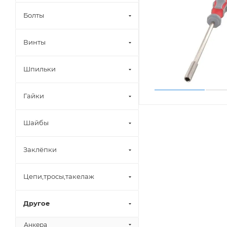
Болты
Винты
Шпильки
Гайки
Шайбы
Заклёпки
Цепи,тросы,такелаж
Другое
Анкера