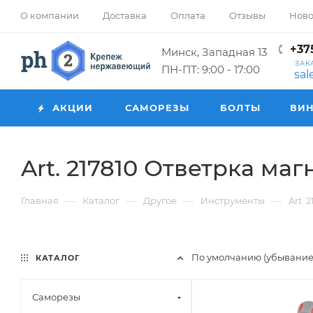
О компании
Доставка
Оплата
Отзывы
Ново
+375
Минск, Западная 13
ЗАК
ПН-ПТ: 9:00 - 17:00
sa
АКЦИИ
САМОРЕЗЫ
БОЛТЫ
ВИ
Art. 217810 Ответрка ма
—
—
—
—
Главная
Каталог
Другое
Инструменты
Art. 
По умолчанию (убывани
КАТАЛОГ
Саморезы