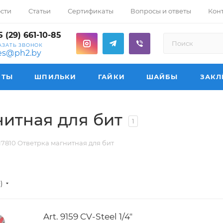
сти
Статьи
Сертификаты
Вопросы и ответы
Кон
 (29) 661-10-85
АЗАТЬ ЗВОНОК
les@ph2.by
НТЫ
ШПИЛЬКИ
ГАЙКИ
ШАЙБЫ
ЗАКЛ
гнитная для бит
1
217810 Ответрка магнитная для бит
е)
Art. 9159 CV-Steel 1/4"