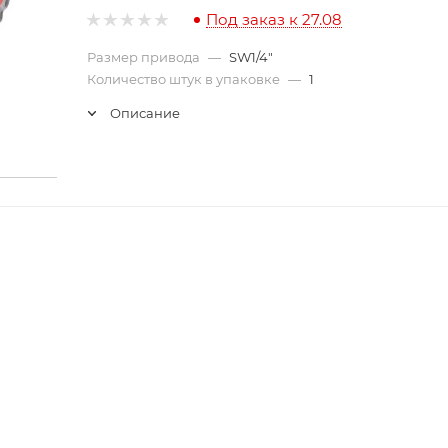
Под заказ к 27.08
Размер привода
—
SW1/4"
Количество штук в упаковке
—
1
Описание