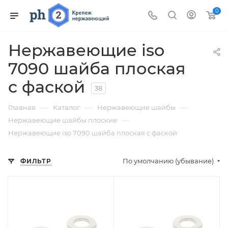
0
Нержавеющие iso
7090 шайба плоская
c фаской
38
—
—
—
Главная
Каталог
Нержавеющие шайбы
—
Нержавеющие шайбы плоские
Нержавеющие iso 7090 шайба плоская c фаской
По умолчанию (убывание)
ФИЛЬТР