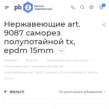
0
Нержавеющие art.
9087 саморез
полупотайной tx,
epdm 15mm
198
—
—
—
Главная
Каталог
Нержавеющие саморезы
—
Нержавеющие саморезы фасадные
Нержавеющие art. 9087 саморез полупотайной tx, epdm
15mm
По умолчанию (убывание)
ФИЛЬТР