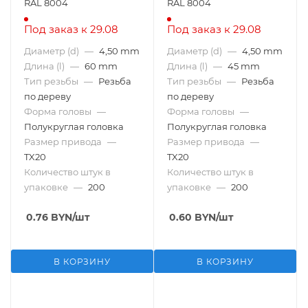
RAL 8004
RAL 8004
Под заказ к 29.08
Под заказ к 29.08
Диаметр (d)
—
4,50 mm
Диаметр (d)
—
4,50 mm
Длина (l)
—
60 mm
Длина (l)
—
45 mm
Тип резьбы
—
Резьба
Тип резьбы
—
Резьба
по дереву
по дереву
Форма головы
—
Форма головы
—
Полукруглая головка
Полукруглая головка
Размер привода
—
Размер привода
—
TX20
TX20
Количество штук в
Количество штук в
упаковке
—
200
упаковке
—
200
0.76
BYN
/шт
0.60
BYN
/шт
В КОРЗИНУ
В КОРЗИНУ