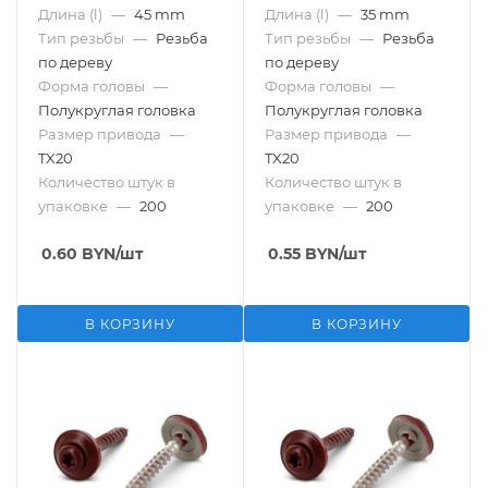
Длина (l)
—
45 mm
Длина (l)
—
35 mm
Тип резьбы
—
Резьба
Тип резьбы
—
Резьба
по дереву
по дереву
Форма головы
—
Форма головы
—
Полукруглая головка
Полукруглая головка
Размер привода
—
Размер привода
—
TX20
TX20
Количество штук в
Количество штук в
упаковке
—
200
упаковке
—
200
0.60
BYN
/шт
0.55
BYN
/шт
В КОРЗИНУ
В КОРЗИНУ