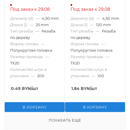
Под заказ к 29.08
Под заказ к 29.08
Диаметр (d)
—
4,50 mm
Диаметр (d)
—
4,50 mm
Длина (l)
—
25 mm
Длина (l)
—
120 mm
Тип резьбы
—
Резьба
Тип резьбы
—
Резьба
по дереву
по дереву
Форма головы
—
Форма головы
—
Полукруглая головка
Полукруглая головка
Размер привода
—
Размер привода
—
TX20
TX20
Количество штук в
Количество штук в
упаковке
—
200
упаковке
—
100
0.49
BYN
/шт
1.84
BYN
/шт
В КОРЗИНУ
В КОРЗИНУ
ПОКАЗАТЬ ЕЩЕ