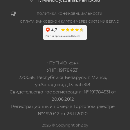
г. Минск, ул.Западная 13-318
ПОЛИТИКА КОНФИДЕНЦИАЛЬНОСТИ
ОПЛАТА БАНКОВСКОЙ КАРТОЙ ЧЕРЕЗ СИСТЕМУ BEPAID
ЧТУП «Ю-кэн»
УНП: 191784531
220036, Республика Беларусь, г. Минск,
ул.Западная, д.13, каб.318
Свидетельство гос.регистрации: № 191784531 от
20.06.2012
Регистрационный номер в Торговом реестре
№497042 от 26.11.2020
2026 © Copyright ph2.by