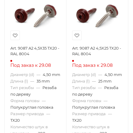
Art. 9087 A2 4,5X35 TX20 -
Art. 9087 A2 4,5X25 TX20 -
RAL 8004
RAL 8004
Под заказ к 29.08
Под заказ к 29.08
Диаметр (d)
—
4,50 mm
Диаметр (d)
—
4,50 mm
Длина (l)
—
35 mm
Длина (l)
—
25 mm
Тип резьбы
—
Резьба
Тип резьбы
—
Резьба
по дереву
по дереву
Форма головы
—
Форма головы
—
Полукруглая головка
Полукруглая головка
Размер привода
—
Размер привода
—
TX20
TX20
Количество штук в
Количество штук в