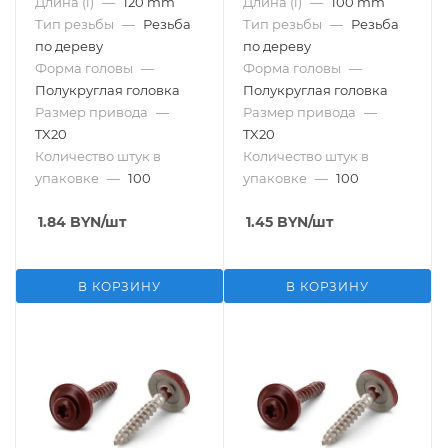
Длина (l)
—
120 mm
Длина (l)
—
100 mm
Тип резьбы
—
Резьба
Тип резьбы
—
Резьба
по дереву
по дереву
Форма головы
—
Форма головы
—
Полукруглая головка
Полукруглая головка
Размер привода
—
Размер привода
—
TX20
TX20
Количество штук в
Количество штук в
упаковке
—
100
упаковке
—
100
1.84
BYN
/шт
1.45
BYN
/шт
В КОРЗИНУ
В КОРЗИНУ