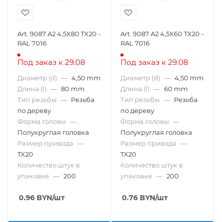
Art. 9087 A2 4,5X80 TX20 -
Art. 9087 A2 4,5X60 TX20 -
RAL 7016
RAL 7016
Под заказ к 29.08
Под заказ к 29.08
Диаметр (d)
—
4,50 mm
Диаметр (d)
—
4,50 mm
Длина (l)
—
80 mm
Длина (l)
—
60 mm
Тип резьбы
—
Резьба
Тип резьбы
—
Резьба
по дереву
по дереву
Форма головы
—
Форма головы
—
Полукруглая головка
Полукруглая головка
Размер привода
—
Размер привода
—
TX20
TX20
Количество штук в
Количество штук в
упаковке
—
200
упаковке
—
200
0.96
BYN
/шт
0.76
BYN
/шт