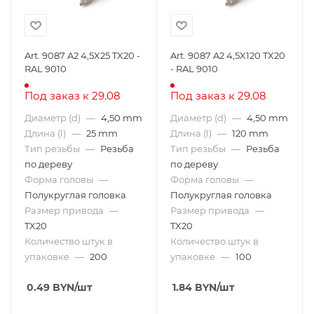
Art. 9087 A2 4,5X25 TX20 -
Art. 9087 A2 4,5X120 TX20
RAL 9010
- RAL 9010
Под заказ к 29.08
Под заказ к 29.08
Диаметр (d)
—
4,50 mm
Диаметр (d)
—
4,50 mm
Длина (l)
—
25 mm
Длина (l)
—
120 mm
Тип резьбы
—
Резьба
Тип резьбы
—
Резьба
по дереву
по дереву
Форма головы
—
Форма головы
—
Полукруглая головка
Полукруглая головка
Размер привода
—
Размер привода
—
TX20
TX20
Количество штук в
Количество штук в
упаковке
—
200
упаковке
—
100
0.49
BYN
/шт
1.84
BYN
/шт