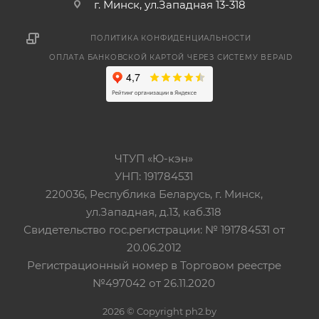
г. Минск, ул.Западная 13-318
ПОЛИТИКА КОНФИДЕНЦИАЛЬНОСТИ
ОПЛАТА БАНКОВСКОЙ КАРТОЙ ЧЕРЕЗ СИСТЕМУ BEPAID
ЧТУП «Ю-кэн»
УНП: 191784531
220036, Республика Беларусь, г. Минск,
ул.Западная, д.13, каб.318
Свидетельство гос.регистрации: № 191784531 от
20.06.2012
Регистрационный номер в Торговом реестре
№497042 от 26.11.2020
2026 © Copyright ph2.by