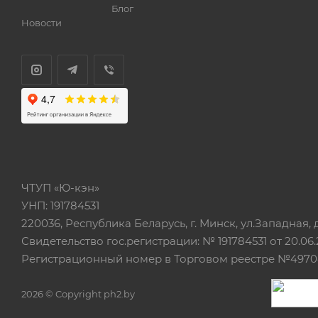
Блог
Новости
ЧТУП «Ю-кэн»
УНП: 191784531
220036, Республика Беларусь, г. Минск, ул.Западная, д.
Свидетельство гос.регистрации: № 191784531 от 20.06.
Регистрационный номер в Торговом реестре №497042
2026 © Copyright ph2.by