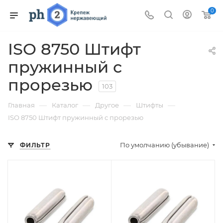
0
ISO 8750 Штифт
пружинный с
прорезью
103
—
—
—
—
Главная
Каталог
Другое
Штифты
ISO 8750 Штифт пружинный с прорезью
По умолчанию (убывание)
ФИЛЬТР