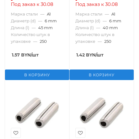
Под заказ к 30.08
Под заказ к 30.08
Марка стали
—
A1
Марка стали
—
A1
Диаметр (d)
—
6 mm
Диаметр (d)
—
6 mm
Длина (l)
—
45 mm
Длина (l)
—
40 mm
Количество штук в
Количество штук в
упаковке
—
250
упаковке
—
250
1.57
BYN
/шт
1.42
BYN
/шт
В КОРЗИНУ
В КОРЗИНУ