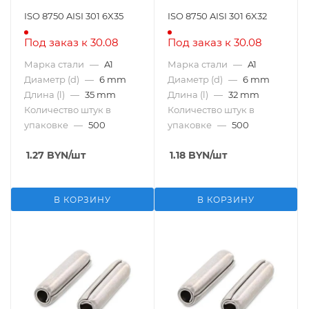
ISO 8750 AISI 301 6X35
ISO 8750 AISI 301 6X32
Под заказ к 30.08
Под заказ к 30.08
Марка стали
—
A1
Марка стали
—
A1
Диаметр (d)
—
6 mm
Диаметр (d)
—
6 mm
Длина (l)
—
35 mm
Длина (l)
—
32 mm
Количество штук в
Количество штук в
упаковке
—
500
упаковке
—
500
1.27
BYN
/шт
1.18
BYN
/шт
В КОРЗИНУ
В КОРЗИНУ