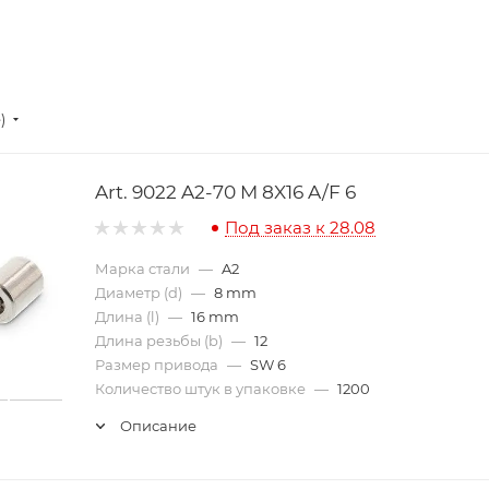
е)
Art. 9022 A2-70 M 8X16 A/F 6
Под заказ к 28.08
Марка стали
—
A2
Диаметр (d)
—
8 mm
Длина (l)
—
16 mm
Длина резьбы (b)
—
12
Размер привода
—
SW 6
Количество штук в упаковке
—
1200
Описание