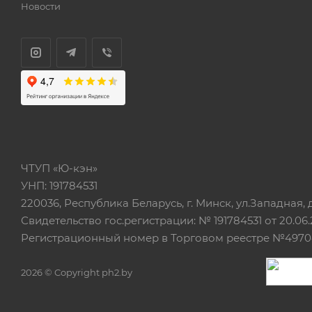
Новости
ЧТУП «Ю-кэн»
УНП: 191784531
220036, Республика Беларусь, г. Минск, ул.Западная, д.
Свидетельство гос.регистрации: № 191784531 от 20.06.
Регистрационный номер в Торговом реестре №497042
2026 © Copyright ph2.by