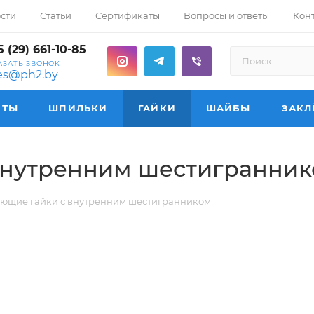
сти
Статьи
Сертификаты
Вопросы и ответы
Кон
 (29) 661-10-85
АЗАТЬ ЗВОНОК
les@ph2.by
НТЫ
ШПИЛЬКИ
ГАЙКИ
ШАЙБЫ
ЗАКЛ
внутренним шестигранни
ющие гайки с внутренним шестигранником