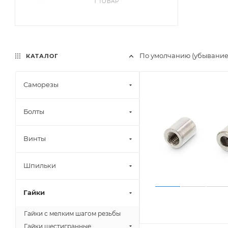
1 ТОВАР
По умолчанию (убывани
КАТАЛОГ
Саморезы
Болты
Винты
Шпильки
Гайки
Гайки с мелким шагом резьбы
Гайки шестигранные