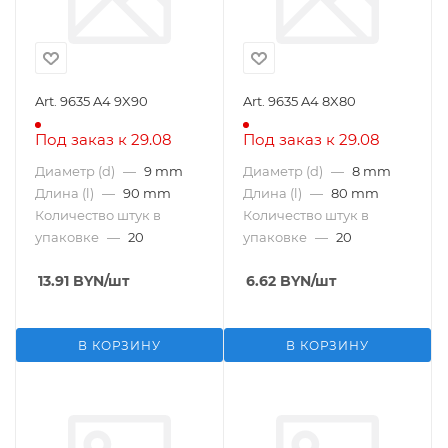
Art. 9635 A4 9X90
Art. 9635 A4 8X80
Под заказ к 29.08
Под заказ к 29.08
Диаметр (d)
—
9 mm
Диаметр (d)
—
8 mm
Длина (l)
—
90 mm
Длина (l)
—
80 mm
Количество штук в
Количество штук в
упаковке
—
20
упаковке
—
20
13.91
BYN
/шт
6.62
BYN
/шт
В КОРЗИНУ
В КОРЗИНУ