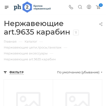
0
Нержавеющие
art.9635 карабин
11
—
—
Главная
Каталог
—
Нержавеющие цепи,тросы,такелаж
—
Нержавеющие аксессуары
Нержавеющие art.9635 карабин
По умолчанию (убывание)
ФИЛЬТР