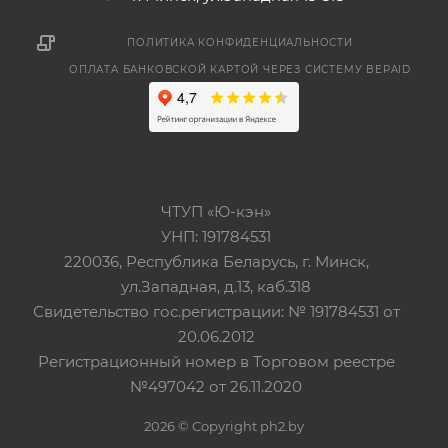
ПОЛИТИКА КОНФИДЕНЦИАЛЬНОСТИ
ОПЛАТА БАНКОВСКОЙ КАРТОЙ ЧЕРЕЗ СИСТЕМУ BEPAID
ЧТУП «Ю-кэн»
УНП: 191784531
220036, Республика Беларусь, г. Минск,
ул.Западная, д.13, каб.318
Свидетельство гос.регистрации: № 191784531 от
20.06.2012
Регистрационный номер в Торговом реестре
№497042 от 26.11.2020
2026 © Copyright ph2.by