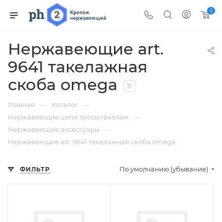
0
Нержавеющие art.
9641 такелажная
скоба omega
11
—
—
Главная
Каталог
—
Нержавеющие цепи,тросы,такелаж
—
Нержавеющие аксессуары
Нержавеющие art. 9641 такелажная скоба omega
По умолчанию (убывание)
ФИЛЬТР