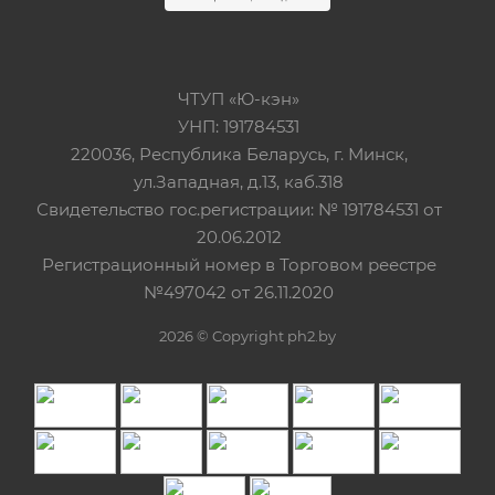
ЧТУП «Ю-кэн»
УНП: 191784531
220036, Республика Беларусь, г. Минск,
ул.Западная, д.13, каб.318
Свидетельство гос.регистрации: № 191784531 от
20.06.2012
Регистрационный номер в Торговом реестре
№497042 от 26.11.2020
2026 © Copyright ph2.by