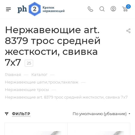
0
Нержавеющие art.
8379 трос средней
жесткости, свивка
7х7
25
—
—
Главная
Каталог
—
Нержавеющие цепи,тросы,такелаж
—
Нержавеющие тросы
Нержавеющие art. 8379 трос средней жесткости, свивка 7х7
По умолчанию (убывание)
ФИЛЬТР