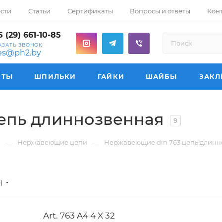
сти
Статьи
Сертификаты
Вопросы и ответы
Кон
 (29) 661-10-85
АЗАТЬ ЗВОНОК
les@ph2.by
НТЫ
ШПИЛЬКИ
ГАЙКИ
ШАЙБЫ
ЗАКЛ
епь длиннозвенная
9
—
—
ж
Нержавеющие цепи
Нержавеющие din 763 цепь длинн
е)
Art. 763 A4 4 X 32