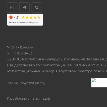
ЧТУП «Ю-кэн»
УНП: 191784531
220036, Республика Беларусь, г. Минск, ул.Западная, д.
Свидетельство гос.регистрации: № 191784531 от 20.06.
Регистрационный номер в Торговом реестре №497042
2026 © Copyright ph2.by
Итач-cофт
Разработано в