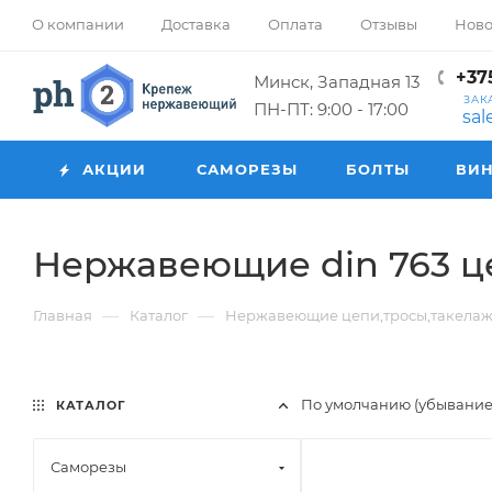
О компании
Доставка
Оплата
Отзывы
Ново
+375
Минск, Западная 13
ЗАК
ПН-ПТ: 9:00 - 17:00
sa
АКЦИИ
САМОРЕЗЫ
БОЛТЫ
ВИ
Нержавеющие din 763 ц
—
—
Главная
Каталог
Нержавеющие цепи,тросы,такела
По умолчанию (убывани
КАТАЛОГ
Саморезы