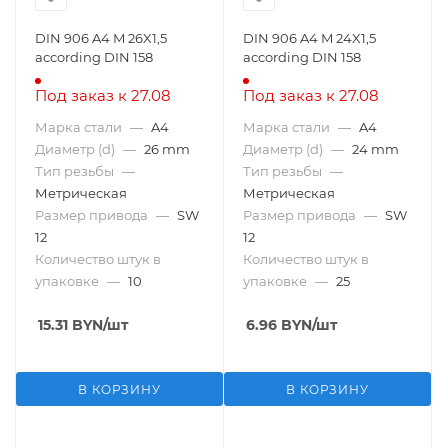
DIN 906 A4 M 26X1,5
DIN 906 A4 M 24X1,5
according DIN 158
according DIN 158
Под заказ к 27.08
Под заказ к 27.08
Марка стали
—
A4
Марка стали
—
A4
Диаметр (d)
—
26 mm
Диаметр (d)
—
24 mm
Тип резьбы
—
Тип резьбы
—
Метрическая
Метрическая
Размер привода
—
SW
Размер привода
—
SW
12
12
Количество штук в
Количество штук в
упаковке
—
10
упаковке
—
25
15.31
BYN
/шт
6.96
BYN
/шт
В КОРЗИНУ
В КОРЗИНУ