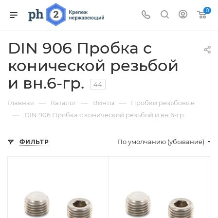
0
DIN 906 Пробка с
конической резьбой
и вн.6-гр.
44
—
—
—
Главная
Каталог
Винты
Пробки резьбовые
—
DIN 906 Пробка с конической резьбой и вн.6-гр.
По умолчанию (убывание)
ФИЛЬТР