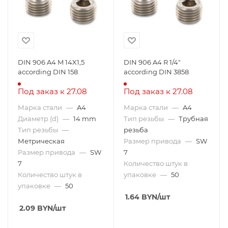
DIN 906 A4 M 14X1,5
DIN 906 A4 R 1/4"
according DIN 158
according DIN 3858
Под заказ к 27.08
Под заказ к 27.08
Марка стали
—
A4
Марка стали
—
A4
Диаметр (d)
—
14 mm
Тип резьбы
—
Трубная
Тип резьбы
—
резьба
Метрическая
Размер привода
—
SW
Размер привода
—
SW
7
7
Количество штук в
Количество штук в
упаковке
—
50
упаковке
—
50
1.64
BYN
/шт
2.09
BYN
/шт