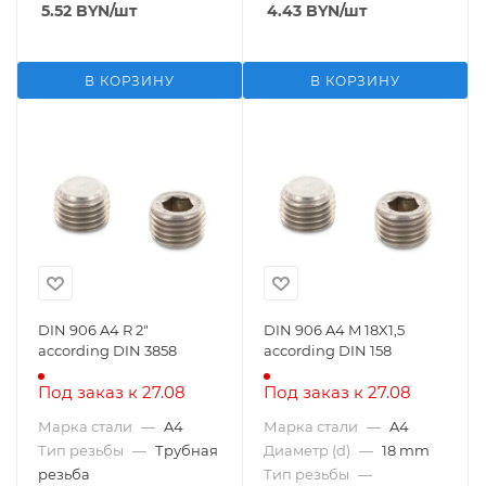
5.52
BYN
/шт
4.43
BYN
/шт
В КОРЗИНУ
В КОРЗИНУ
DIN 906 A4 R 2"
DIN 906 A4 M 18X1,5
according DIN 3858
according DIN 158
Под заказ к 27.08
Под заказ к 27.08
Марка стали
—
A4
Марка стали
—
A4
Тип резьбы
—
Трубная
Диаметр (d)
—
18 mm
резьба
Тип резьбы
—