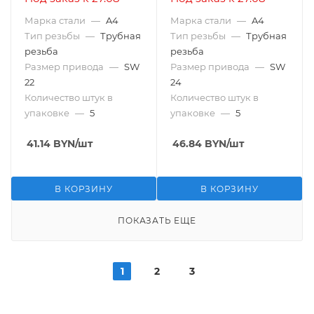
Марка стали
—
A4
Марка стали
—
A4
Тип резьбы
—
Трубная
Тип резьбы
—
Трубная
резьба
резьба
Размер привода
—
SW
Размер привода
—
SW
22
24
Количество штук в
Количество штук в
упаковке
—
5
упаковке
—
5
41.14
BYN
/шт
46.84
BYN
/шт
В КОРЗИНУ
В КОРЗИНУ
ПОКАЗАТЬ ЕЩЕ
1
2
3