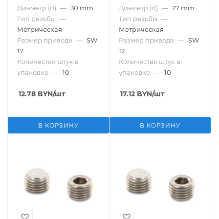
Диаметр (d)
—
30 mm
Диаметр (d)
—
27 mm
Тип резьбы
—
Тип резьбы
—
Метрическая
Метрическая
Размер привода
—
SW
Размер привода
—
SW
17
12
Количество штук в
Количество штук в
упаковке
—
10
упаковке
—
10
12.78
BYN
/шт
17.12
BYN
/шт
В КОРЗИНУ
В КОРЗИНУ