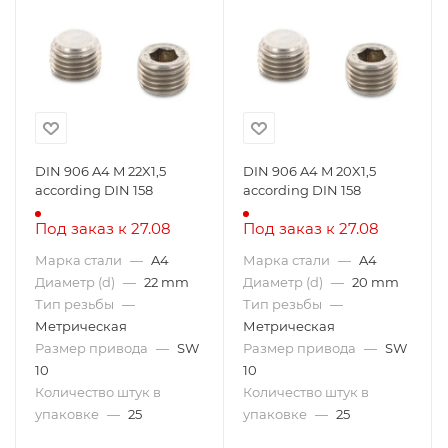
DIN 906 A4 M 22X1,5
DIN 906 A4 M 20X1,5
according DIN 158
according DIN 158
Под заказ к 27.08
Под заказ к 27.08
Марка стали
—
A4
Марка стали
—
A4
Диаметр (d)
—
22 mm
Диаметр (d)
—
20 mm
Тип резьбы
—
Тип резьбы
—
Метрическая
Метрическая
Размер привода
—
SW
Размер привода
—
SW
10
10
Количество штук в
Количество штук в
упаковке
—
25
упаковке
—
25