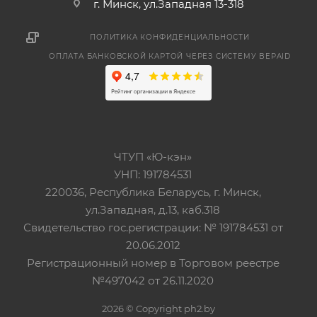
г. Минск, ул.Западная 13-318
ПОЛИТИКА КОНФИДЕНЦИАЛЬНОСТИ
ОПЛАТА БАНКОВСКОЙ КАРТОЙ ЧЕРЕЗ СИСТЕМУ BEPAID
ЧТУП «Ю-кэн»
УНП: 191784531
220036, Республика Беларусь, г. Минск,
ул.Западная, д.13, каб.318
Свидетельство гос.регистрации: № 191784531 от
20.06.2012
Регистрационный номер в Торговом реестре
№497042 от 26.11.2020
2026 © Copyright ph2.by