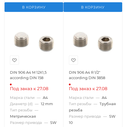
В КОРЗИНУ
В КОРЗИНУ
DIN 906 A4 M 12X1,5
DIN 906 A4 R 1/2"
according DIN 158
according DIN 3858
Под заказ к 27.08
Под заказ к 27.08
Марка стали
—
A4
Марка стали
—
A4
Диаметр (d)
—
12 mm
Тип резьбы
—
Трубная
Тип резьбы
—
резьба
Метрическая
Размер привода
—
SW
Размер привода
—
SW
10