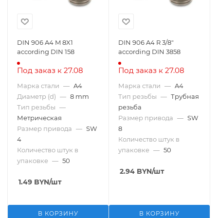
DIN 906 A4 M 8X1
DIN 906 A4 R 3/8"
according DIN 158
according DIN 3858
Под заказ к 27.08
Под заказ к 27.08
Марка стали
—
A4
Марка стали
—
A4
Диаметр (d)
—
8 mm
Тип резьбы
—
Трубная
Тип резьбы
—
резьба
Метрическая
Размер привода
—
SW
Размер привода
—
SW
8
4
Количество штук в
Количество штук в
упаковке
—
50
упаковке
—
50
2.94
BYN
/шт
1.49
BYN
/шт
В КОРЗИНУ
В КОРЗИНУ