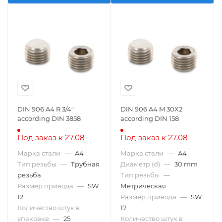
DIN 906 A4 R 3/4"
DIN 906 A4 M 30X2
according DIN 3858
according DIN 158
Под заказ к 27.08
Под заказ к 27.08
Марка стали
—
A4
Марка стали
—
A4
Тип резьбы
—
Трубная
Диаметр (d)
—
30 mm
резьба
Тип резьбы
—
Размер привода
—
SW
Метрическая
12
Размер привода
—
SW
Количество штук в
17
упаковке
—
25
Количество штук в