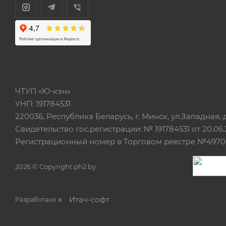
ЧТУП «Ю-кэн»
УНП: 191784531
220036, Республика Беларусь, г. Минск, ул.Западная, д.
Свидетельство гос.регистрации: № 191784531 от 20.06.
Регистрационный номер в Торговом реестре №497042
2026 © Copyright ph2.by
Итач-cофт
Разработано в