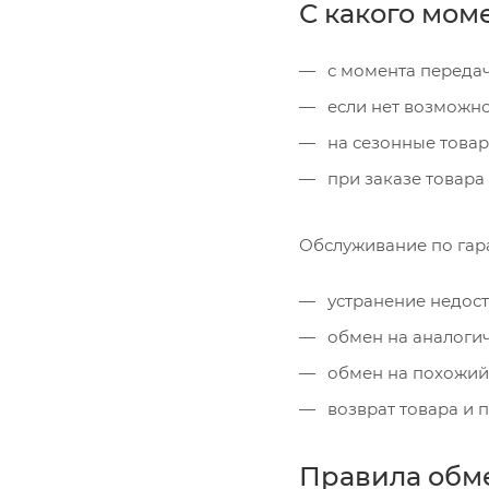
С какого мом
с момента передач
если нет возможнос
на сезонные товар
при заказе товара 
Обслуживание по гара
устранение недост
обмен на аналогич
обмен на похожий 
возврат товара и 
Правила обме