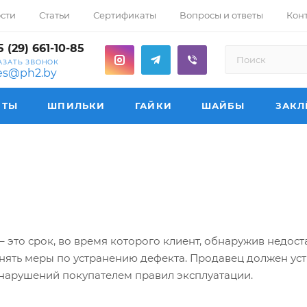
сти
Статьи
Сертификаты
Вопросы и ответы
Кон
 (29) 661-10-85
АЗАТЬ ЗВОНОК
les@ph2.by
НТЫ
ШПИЛЬКИ
ГАЙКИ
ШАЙБЫ
ЗАКЛ
 это срок, во время которого клиент, обнаружив недост
нять меры по устранению дефекта. Продавец должен устр
 нарушений покупателем правил эксплуатации.