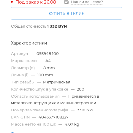
Под заказ к 26.08
Нашли дешевле?
КУПИТЬ В 1 КЛИК
Общая стоимость
1 332
BYN
Характеристики
Артикул
—
093948 100
Марка стали
—
A4
Диаметр (d)
—
8 mm
Длина (l)
—
100 mm
Тип резьбы
—
Метрическая
Количество штук в упаковке
—
200
Область использования
—
Применяется в
металлоконструкциях и машиностроении
Номер таможенного тарифа
—
73181535
EAN GTIN
—
4043377108227
Масса нетто на 100 шт.
—
4.07 kg