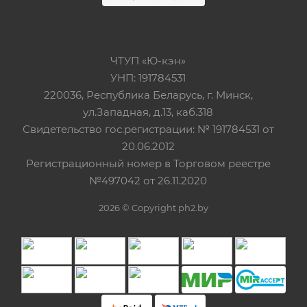
ЧТУП «Ю-кэн»
УНП: 191784531
220036, Республика Беларусь, г. Минск,
ул.Западная, д.13, каб.318
Свидетельство гос.регистрации: № 191784531 от
20.06.2012
Регистрационный номер в Торговом реестре
№497042 от 26.11.2020
2026 © Copyright ph2.by