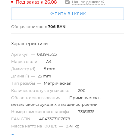
Под заказ к 26.08
Нашли дешевле?
КУПИТЬ В 1 КЛИК
Общая стоимость
706
BYN
Характеристики
Артикул
—
093945 25
Марка стали
—
A4
Диаметр (d)
—
5 mm
Длина (l)
—
25 mm
Тип резьбы
—
Метрическая
Количество штук в упаковке
—
200
Область использования
—
Применяется в
металлоконструкциях и машиностроении
Номер таможенного тарифа
—
73181535
EAN GTIN
—
4043377107879
Масса нетто на 100 шт.
—
0.41 kg