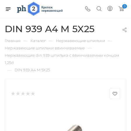
0
DIN 939 A4 M 5X25
—
—
—
Главная
Каталог
Нержавеющие шпильки
—
Нержавеющие шпильки ввинчиваемые
Нержавеющие din 939 шпилька с ввинчиваемым концом
1,25d
—
DIN 939 A4 M 5X25