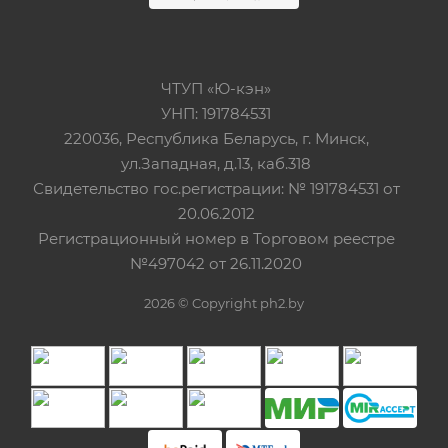
ЧТУП «Ю-кэн»
УНП: 191784531
220036, Республика Беларусь, г. Минск,
ул.Западная, д.13, каб.318
Свидетельство гос.регистрации: № 191784531 от
20.06.2012
Регистрационный номер в Торговом реестре
№497042 от 26.11.2020
2026 © Copyright ph2.by