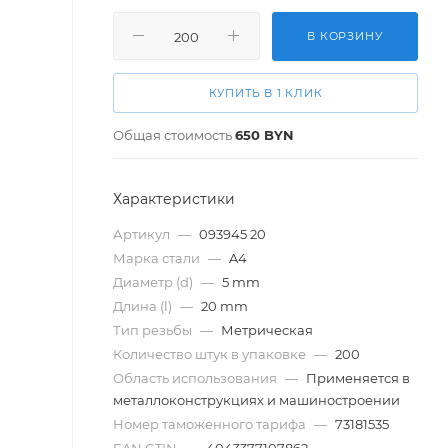
В КОРЗИНУ
КУПИТЬ В 1 КЛИК
Общая стоимость
650
BYN
Характеристики
Артикул
—
093945 20
Марка стали
—
A4
Диаметр (d)
—
5 mm
Длина (l)
—
20 mm
Тип резьбы
—
Метрическая
Количество штук в упаковке
—
200
Область использования
—
Применяется в
металлоконструкциях и машиностроении
Номер таможенного тарифа
—
73181535
EAN GTIN
—
4043377107862