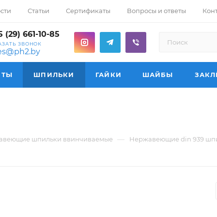
сти
Статьи
Сертификаты
Вопросы и ответы
Кон
 (29) 661-10-85
АЗАТЬ ЗВОНОК
les@ph2.by
НТЫ
ШПИЛЬКИ
ГАЙКИ
ШАЙБЫ
ЗАКЛ
—
авеющие шпильки ввинчиваемые
Нержавеющие din 939 шпи