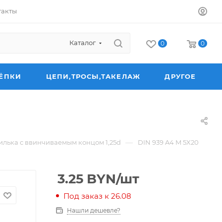
такты
Каталог
0
0
ЁПКИ
ЦЕПИ,ТРОСЫ,ТАКЕЛАЖ
ДРУГОЕ
—
лька с ввинчиваемым концом 1,25d
DIN 939 A4 M 5X20
3.25
BYN
/шт
Под заказ к 26.08
Нашли дешевле?