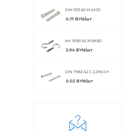
DIN 933 A2 M 4X25
0.17
BYN
/шт
Art. 9081 A2 M 8X80
3.94
BYN
/шт
DIN 7982 A2 C 2,2X6,5 H
0.02
BYN
/шт