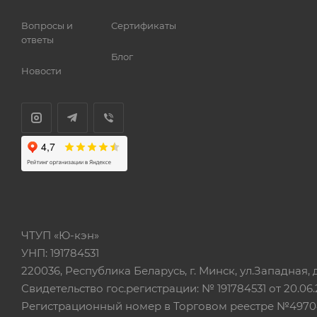
Вопросы и
Сертификаты
ответы
Блог
Новости
ЧТУП «Ю-кэн»
УНП: 191784531
220036, Республика Беларусь, г. Минск, ул.Западная, д.
Свидетельство гос.регистрации: № 191784531 от 20.06.
Регистрационный номер в Торговом реестре №497042