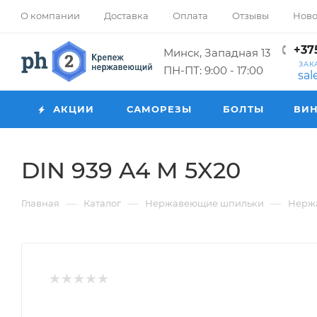
О компании
Доставка
Оплата
Отзывы
Ново
+375
Минск, Западная 13
ЗАК
ПН-ПТ: 9:00 - 17:00
sa
АКЦИИ
САМОРЕЗЫ
БОЛТЫ
ВИ
DIN 939 A4 M 5X20
—
—
—
Главная
Каталог
Нержавеющие шпильки
Нерж