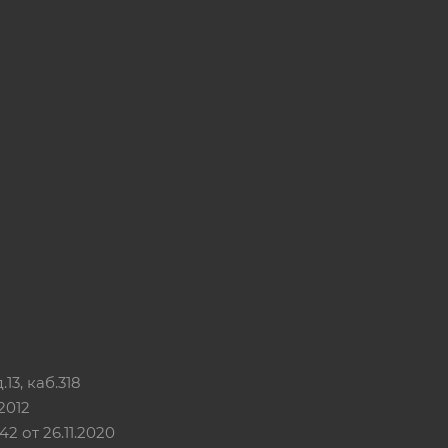
13, каб.318
2012
 от 26.11.2020