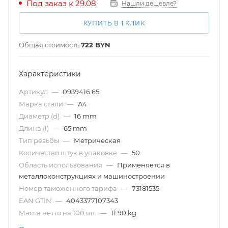
Под заказ к 29.08
Нашли дешевле?
КУПИТЬ В 1 КЛИК
Общая стоимость
722
BYN
Характеристики
Артикул
—
0939416 65
Марка стали
—
A4
Диаметр (d)
—
16 mm
Длина (l)
—
65 mm
Тип резьбы
—
Метрическая
Количество штук в упаковке
—
50
Область использования
—
Применяется в
металлоконструкциях и машиностроении
Номер таможенного тарифа
—
73181535
EAN GTIN
—
4043377107343
Масса нетто на 100 шт.
—
11.90 kg