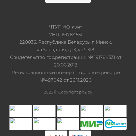
ЧТУП «Ю-кэн»
УНП: 191784531
220036, Республика Беларусь, г. Минск,
ул.Западная, д.13, каб.318
Свидетельство гос.регистрации: № 191784531 от
20.06.2012
Регистрационный номер в Торговом реестре
№497042 от 26.11.2020
2026 © Copyright ph2.by