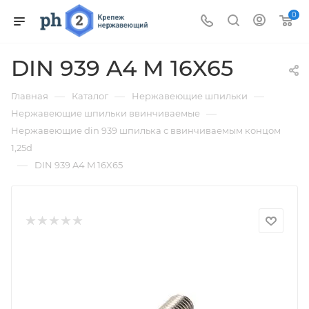
0
DIN 939 A4 M 16X65
—
—
—
Главная
Каталог
Нержавеющие шпильки
—
Нержавеющие шпильки ввинчиваемые
Нержавеющие din 939 шпилька с ввинчиваемым концом
1,25d
—
DIN 939 A4 M 16X65