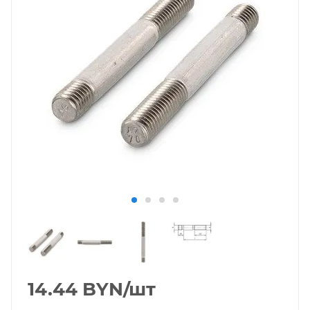
14.44
BYN
/шт