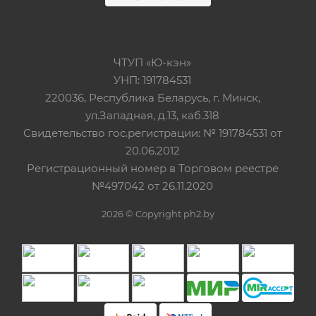
ЧТУП «Ю-кэн»
УНП: 191784531
220036, Республика Беларусь, г. Минск,
ул.Западная, д.13, каб.318
Свидетельство гос.регистрации: № 191784531 от
20.06.2012
Регистрационный номер в Торговом реестре
№497042 от 26.11.2020
2026 © Copyright ph2.by