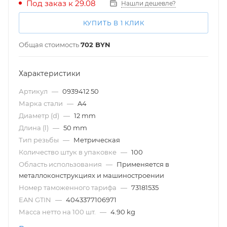
Под заказ к 29.08
Нашли дешевле?
КУПИТЬ В 1 КЛИК
Общая стоимость
702
BYN
Характеристики
Артикул
—
0939412 50
Марка стали
—
A4
Диаметр (d)
—
12 mm
Длина (l)
—
50 mm
Тип резьбы
—
Метрическая
Количество штук в упаковке
—
100
Область использования
—
Применяется в
металлоконструкциях и машиностроении
Номер таможенного тарифа
—
73181535
EAN GTIN
—
4043377106971
Масса нетто на 100 шт.
—
4.90 kg