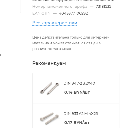
Номер таможенного тарифа
—
73181535
EAN GTIN
—
4043377106292
Все характеристики
Цена действительна только для интернет-
магазина и может отличаться от цен в
розничных магазинах
и
Рекомендуем
DIN 94 A2 3,2X40
0.14
BYN
/шт
DIN 933 A2 M 4X25
0.17
BYN
/шт