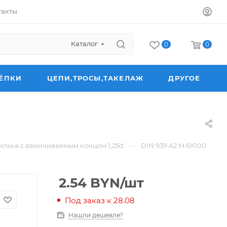
такты
Каталог
0
0
ЁПКИ
ЦЕПИ,ТРОСЫ,ТАКЕЛАЖ
ДРУГОЕ
—
лька с ввинчиваемым концом 1,25d
DIN 939 A2 M 6X100
2.54
BYN
/шт
Под заказ к 28.08
Нашли дешевле?