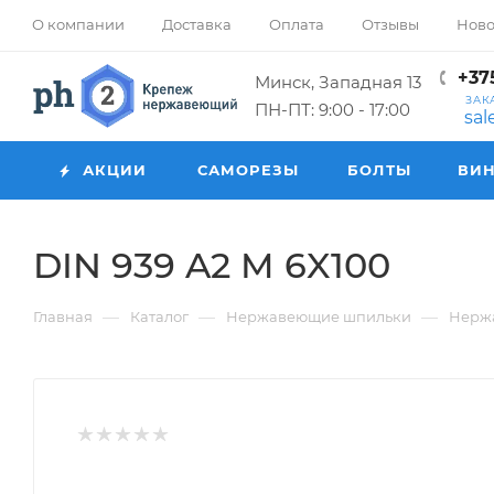
О компании
Доставка
Оплата
Отзывы
Ново
+375
Минск, Западная 13
ЗАК
ПН-ПТ: 9:00 - 17:00
sa
АКЦИИ
САМОРЕЗЫ
БОЛТЫ
ВИ
DIN 939 A2 M 6X100
—
—
—
Главная
Каталог
Нержавеющие шпильки
Нерж