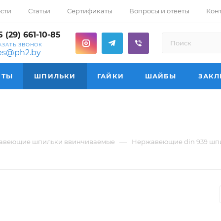
сти
Статьи
Сертификаты
Вопросы и ответы
Кон
 (29) 661-10-85
АЗАТЬ ЗВОНОК
les@ph2.by
НТЫ
ШПИЛЬКИ
ГАЙКИ
ШАЙБЫ
ЗАКЛ
—
авеющие шпильки ввинчиваемые
Нержавеющие din 939 шпи