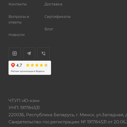
Контакты
Доставка
Вопросы и
Сертификаты
ответы
Блог
Новости
ЧТУП «Ю-кэн»
УНП: 191784531
220036, Республика Беларусь, г. Минск, ул.Западная, д.
Свидетельство гос.регистрации: № 191784531 от 20.06.