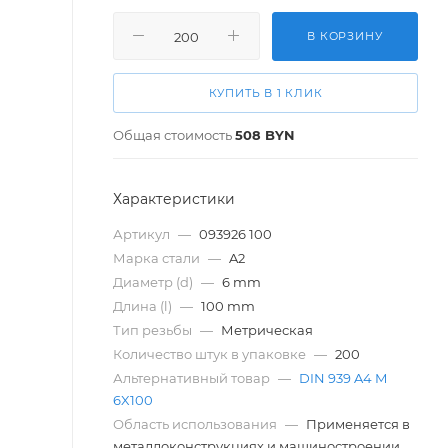
В КОРЗИНУ
КУПИТЬ В 1 КЛИК
Общая стоимость
508
BYN
Характеристики
Артикул
—
093926 100
Марка стали
—
A2
Диаметр (d)
—
6 mm
Длина (l)
—
100 mm
Тип резьбы
—
Метрическая
Количество штук в упаковке
—
200
Альтернативный товар
—
DIN 939 A4 M
6X100
Область использования
—
Применяется в
металлоконструкциях и машиностроении