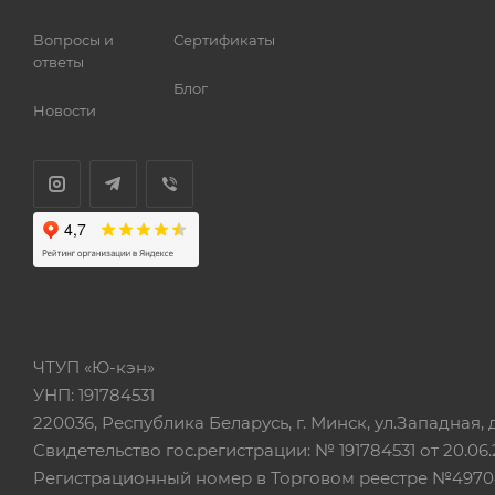
Вопросы и
Сертификаты
ответы
Блог
Новости
ЧТУП «Ю-кэн»
УНП: 191784531
220036, Республика Беларусь, г. Минск, ул.Западная, д.
Свидетельство гос.регистрации: № 191784531 от 20.06.
Регистрационный номер в Торговом реестре №497042