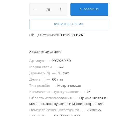
В КОРЗИНУ
КУПИТЬ В 1 КЛИК
Общая стоимость
1 893.50
BYN
Характеристики
Артикул
—
0939230 60
Марка стали
—
A2
Диаметр (d)
—
30 mm
Длина (l)
—
60 mm
Тип резьбы
—
Метрическая
Количество штук в упаковке
—
25
Область использования
—
Применяется в
металлоконструкциях и машиностроении
Номер таможенного тарифа
—
73181535
EAN GTIN
—
4043377106032