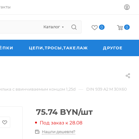
такты
Каталог
0
0
ЁПКИ
ЦЕПИ,ТРОСЫ,ТАКЕЛАЖ
ДРУГОЕ
—
лька с ввинчиваемым концом 1,25d
DIN 939 A2 M 30X60
75.74
BYN
/шт
Под заказ к 28.08
Нашли дешевле?