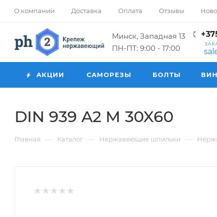
О компании
Доставка
Оплата
Отзывы
Ново
+375
Минск, Западная 13
ЗАК
ПН-ПТ: 9:00 - 17:00
sa
АКЦИИ
САМОРЕЗЫ
БОЛТЫ
ВИ
DIN 939 A2 M 30X60
—
—
—
Главная
Каталог
Нержавеющие шпильки
Нерж