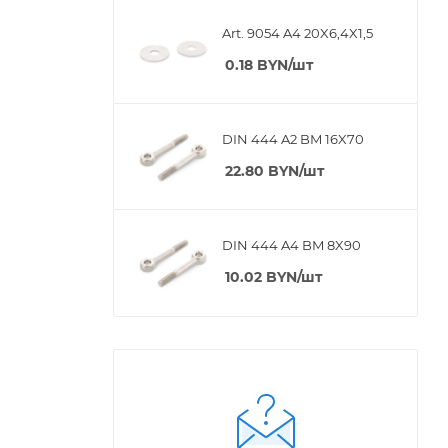
Art. 9054 A4 20X6,4X1,5
0.18
BYN
/шт
DIN 444 A2 BM 16X70
22.80
BYN
/шт
DIN 444 A4 BM 8X90
10.02
BYN
/шт