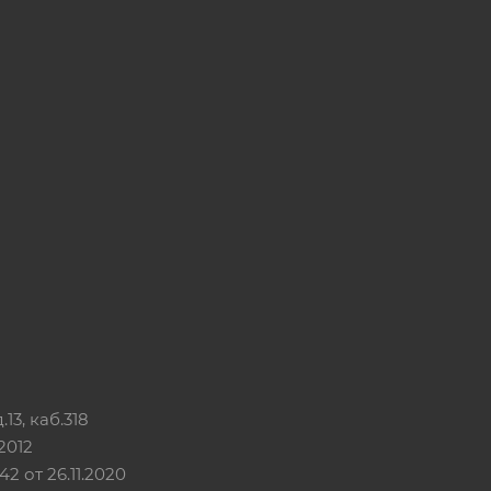
13, каб.318
2012
 от 26.11.2020