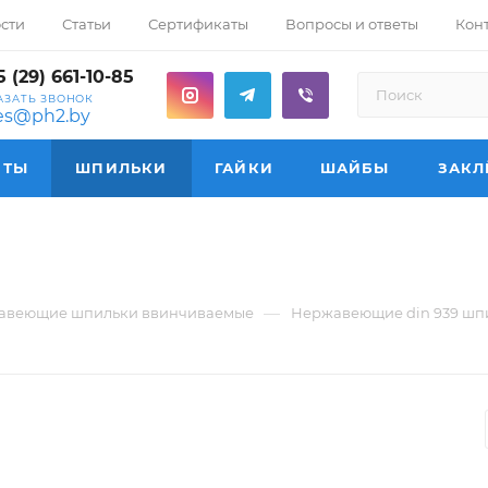
сти
Статьи
Сертификаты
Вопросы и ответы
Кон
 (29) 661-10-85
АЗАТЬ ЗВОНОК
les@ph2.by
НТЫ
ШПИЛЬКИ
ГАЙКИ
ШАЙБЫ
ЗАКЛ
—
авеющие шпильки ввинчиваемые
Нержавеющие din 939 шпи