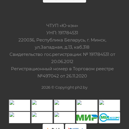
ЧТУП «Ю-кэн»
УНП: 191784531
220036, Республика Беларусь, г. Минск,
ул.Западная, д.13, каб.318
Свидетельство гос.регистрации: № 191784531 от
20.06.2012
Регистрационный номер в Торговом реестре
№497042 от 26.11.2020
2026 © Copyright ph2.by