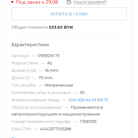
Под заказ к 29.08
Нашли дешевле?
КУПИТЬ В 1 КЛИК
Общая стоимость
533.50
BYN
Характеристики
Артикул
—
0939216 75
Марка стали
—
A2
Диаметр (d)
—
16 mm
Длина (l)
—
75 mm
Тип резьбы
—
Метрическая
Количество штук в упаковке
—
50
Альтернативный товар
—
DIN 939 A4 M 16X75
Область использования
—
Применяется в
металлоконструкциях и машиностроении
Номер таможенного тарифа
—
73181535
EAN GTIN
—
4043377105288