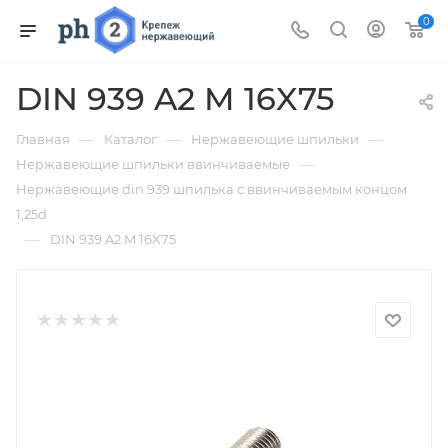
0
DIN 939 A2 M 16X75
—
—
—
Главная
Каталог
Нержавеющие шпильки
—
Нержавеющие шпильки ввинчиваемые
Нержавеющие din 939 шпилька с ввинчиваемым концом
1,25d
—
DIN 939 A2 M 16X75