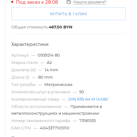
Под заказ к 28.08
Нашли дешевле?
КУПИТЬ В 1 КЛИК
Общая стоимость
467.50
BYN
Характеристики
Артикул
—
0939214 80
Марка стали
—
A2
Диаметр (d)
—
14 mm
Длина (l)
—
80 mm
Тип резьбы
—
Метрическая
Количество штук в упаковке
—
50
Альтернативный товар
—
DIN 939 A4 M 14X80
Область использования
—
Применяется в
металлоконструкциях и машиностроении
Номер таможенного тарифа
—
73181535
EAN GTIN
—
4043377105110