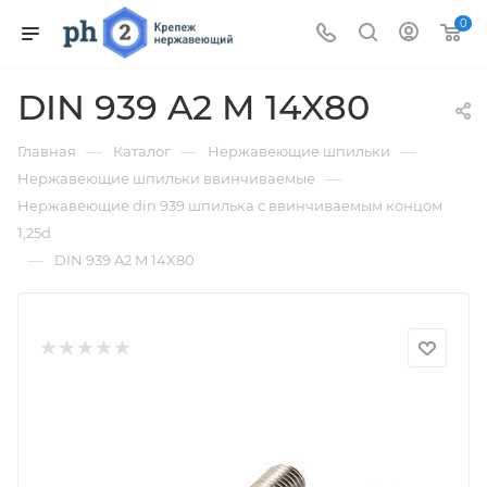
0
DIN 939 A2 M 14X80
—
—
—
Главная
Каталог
Нержавеющие шпильки
—
Нержавеющие шпильки ввинчиваемые
Нержавеющие din 939 шпилька с ввинчиваемым концом
1,25d
—
DIN 939 A2 M 14X80