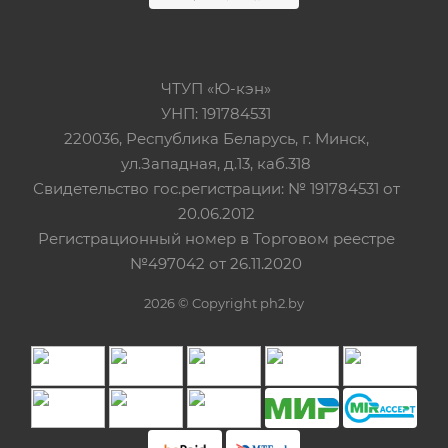
ЧТУП «Ю-кэн»
УНП: 191784531
220036, Республика Беларусь, г. Минск,
ул.Западная, д.13, каб.318
Свидетельство гос.регистрации: № 191784531 от
20.06.2012
Регистрационный номер в Торговом реестре
№497042 от 26.11.2020
2026 © Copyright ph2.by