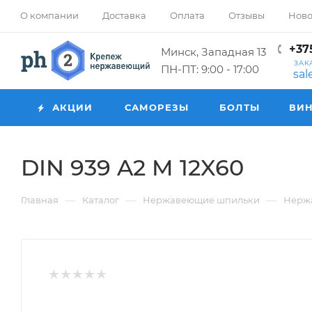
О компании
Доставка
Оплата
Отзывы
Ново
+375
Минск, Западная 13
ЗАК
ПН-ПТ: 9:00 - 17:00
sa
АКЦИИ
САМОРЕЗЫ
БОЛТЫ
ВИ
DIN 939 A2 M 12X60
—
—
—
Главная
Каталог
Нержавеющие шпильки
Нерж