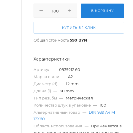
В КОРЗИНУ
КУПИТЬ В 1 КЛИК
Общая стоимость
590
BYN
Характеристики
Артикул
—
0939212 60
Марка стали
—
A2
Диаметр (d)
—
12 mm
Длина (l)
—
60 mm
Тип резьбы
—
Метрическая
Количество штук в упаковке
—
100
Альтернативный товар
—
DIN 939 A4 M
12X60
Область использования
—
Применяется в
металлоконструкциях и машиностроении