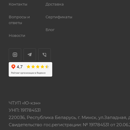
Контакты
Доставка
Вопросы и
Сертификаты
ответы
Блог
Новости
ЧТУП «Ю-кэн»
УНП: 191784531
220036, Республика Беларусь, г. Минск, ул.Западная, д.
Свидетельство гос.регистрации: № 191784531 от 20.06.