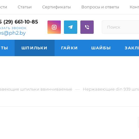
сти
Статьи
Сертификаты
Вопросы и ответы
Кон
 (29) 661-10-85
АЗАТЬ ЗВОНОК
les@ph2.by
НТЫ
ШПИЛЬКИ
ГАЙКИ
ШАЙБЫ
ЗАКЛ
—
авеющие шпильки ввинчиваемые
Нержавеющие din 939 шпи