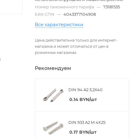
Номер таможенного тарифа
—
73181535
EAN GTIN
—
4043377104908
Все характеристики
Цена действительна только для интернет-
магазина и может отличаться от цен в
розничных магазинах
и
Рекомендуем
DIN 94 A2 3,2X40
0.14
BYN
/шт
DIN 933 A2 M 4X25
0.17
BYN
/шт