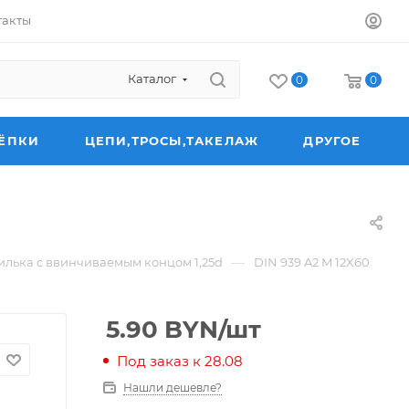
такты
Каталог
0
0
ЁПКИ
ЦЕПИ,ТРОСЫ,ТАКЕЛАЖ
ДРУГОЕ
—
лька с ввинчиваемым концом 1,25d
DIN 939 A2 M 12X60
5.90
BYN
/шт
Под заказ к 28.08
Нашли дешевле?