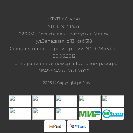
ЧТУП «Ю-кэн»
УНП: 191784531
220036, Республика Беларусь, г. Минск,
ул.Западная, д.13, каб.318
Свидетельство гос.регистрации: № 191784531 от
20.06.2012
Регистрационный номер в Торговом реестре
№497042 от 26.11.2020
2026 © Copyright ph2.by