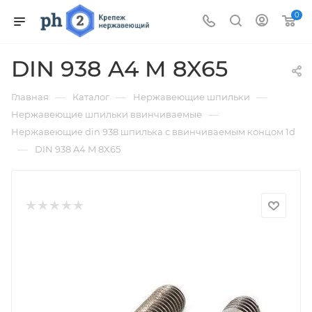
0
DIN 938 A4 M 8X65
—
—
—
Главная
Каталог
Нержавеющие шпильки
—
Нержавеющие шпильки ввинчиваемые
Нержавеющие din 938 шпилька с ввинчиваемым концом 1d
—
DIN 938 A4 M 8X65