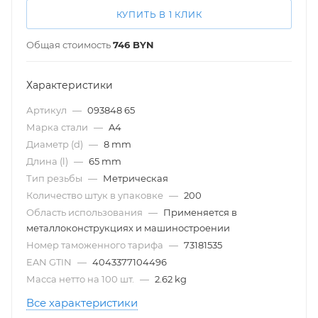
КУПИТЬ В 1 КЛИК
Общая стоимость
746
BYN
Характеристики
Артикул
—
093848 65
Марка стали
—
A4
Диаметр (d)
—
8 mm
Длина (l)
—
65 mm
Тип резьбы
—
Метрическая
Количество штук в упаковке
—
200
Область использования
—
Применяется в
металлоконструкциях и машиностроении
Номер таможенного тарифа
—
73181535
EAN GTIN
—
4043377104496
Масса нетто на 100 шт.
—
2.62 kg
Все характеристики