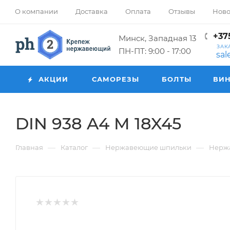
О компании
Доставка
Оплата
Отзывы
Ново
+375
Минск, Западная 13
ЗАК
ПН-ПТ: 9:00 - 17:00
sa
АКЦИИ
САМОРЕЗЫ
БОЛТЫ
ВИ
DIN 938 A4 M 18X45
—
—
—
Главная
Каталог
Нержавеющие шпильки
Нерж