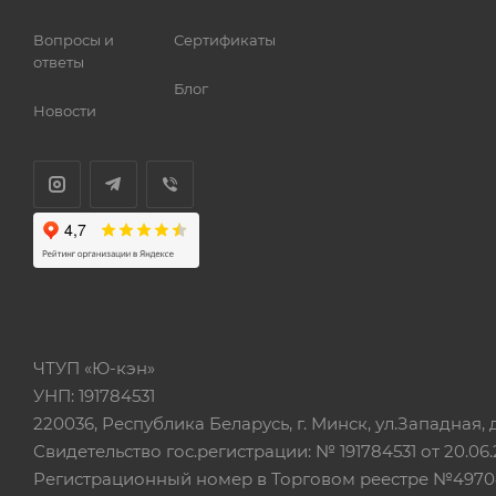
Вопросы и
Сертификаты
ответы
Блог
Новости
ЧТУП «Ю-кэн»
УНП: 191784531
220036, Республика Беларусь, г. Минск, ул.Западная, д.
Свидетельство гос.регистрации: № 191784531 от 20.06.
Регистрационный номер в Торговом реестре №497042