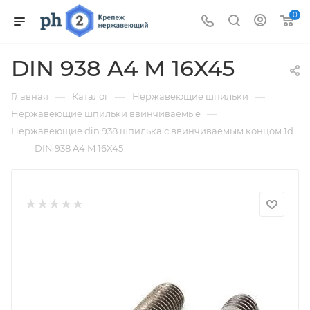
0
DIN 938 A4 M 16X45
—
—
—
Главная
Каталог
Нержавеющие шпильки
—
Нержавеющие шпильки ввинчиваемые
Нержавеющие din 938 шпилька с ввинчиваемым концом 1d
—
DIN 938 A4 M 16X45