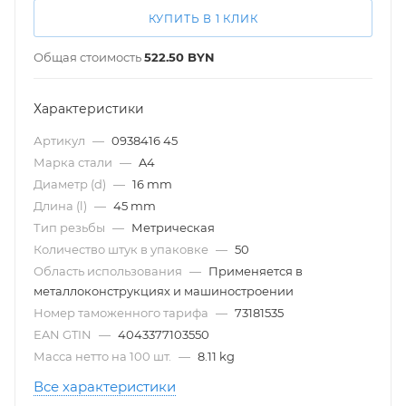
КУПИТЬ В 1 КЛИК
Общая стоимость
522.50
BYN
Характеристики
Артикул
—
0938416 45
Марка стали
—
A4
Диаметр (d)
—
16 mm
Длина (l)
—
45 mm
Тип резьбы
—
Метрическая
Количество штук в упаковке
—
50
Область использования
—
Применяется в
металлоконструкциях и машиностроении
Номер таможенного тарифа
—
73181535
EAN GTIN
—
4043377103550
Масса нетто на 100 шт.
—
8.11 kg
Все характеристики