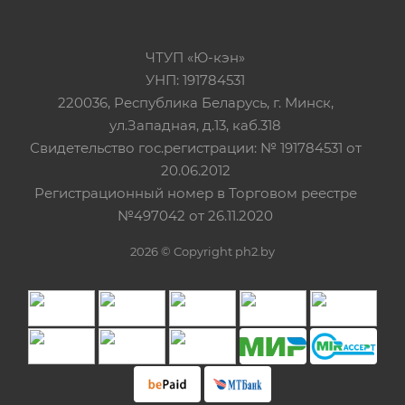
ЧТУП «Ю-кэн»
УНП: 191784531
220036, Республика Беларусь, г. Минск,
ул.Западная, д.13, каб.318
Свидетельство гос.регистрации: № 191784531 от
20.06.2012
Регистрационный номер в Торговом реестре
№497042 от 26.11.2020
2026 © Copyright ph2.by