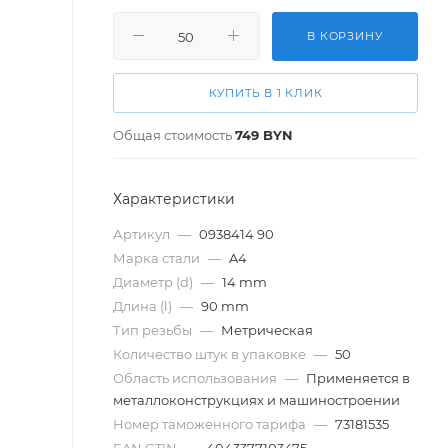
В КОРЗИНУ
КУПИТЬ В 1 КЛИК
Общая стоимость
749
BYN
Характеристики
Артикул
—
0938414 90
Марка стали
—
A4
Диаметр (d)
—
14 mm
Длина (l)
—
90 mm
Тип резьбы
—
Метрическая
Количество штук в упаковке
—
50
Область использования
—
Применяется в
металлоконструкциях и машиностроении
Номер таможенного тарифа
—
73181535
EAN GTIN
—
4043377103475