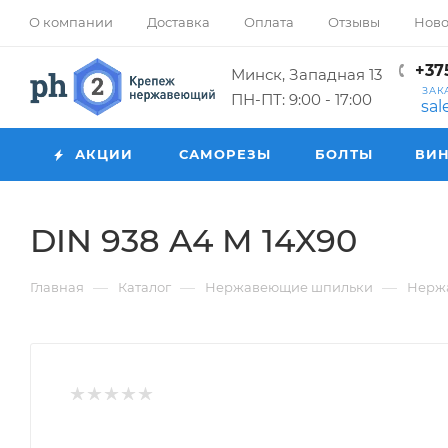
О компании
Доставка
Оплата
Отзывы
Ново
+375
Минск, Западная 13
ЗАК
ПН-ПТ: 9:00 - 17:00
sa
АКЦИИ
САМОРЕЗЫ
БОЛТЫ
ВИ
DIN 938 A4 M 14X90
—
—
—
Главная
Каталог
Нержавеющие шпильки
Нерж