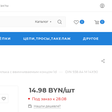
такты
Каталог
0
0
ЁПКИ
ЦЕПИ,ТРОСЫ,ТАКЕЛАЖ
ДРУГОЕ
—
лька с ввинчиваемым концом 1d
DIN 938 A4 M 14X90
14.98
BYN
/шт
Под заказ к 28.08
Нашли дешевле?