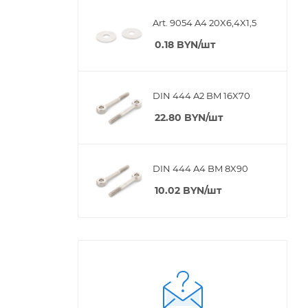
Art. 9054 A4 20X6,4X1,5
0.18
BYN
/шт
DIN 444 A2 BM 16X70
22.80
BYN
/шт
DIN 444 A4 BM 8X90
10.02
BYN
/шт