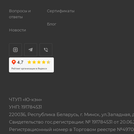
Вопросы и
Сертификаты
ответы
Блог
Новости
ЧТУП «Ю-кэн»
УНП: 191784531
220036, Республика Беларусь, г. Минск, ул.Западная, д.
Свидетельство гос.регистрации: № 191784531 от 20.06.
Регистрационный номер в Торговом реестре №497042