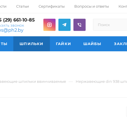
сти
Статьи
Сертификаты
Вопросы и ответы
Кон
 (29) 661-10-85
АЗАТЬ ЗВОНОК
les@ph2.by
НТЫ
ШПИЛЬКИ
ГАЙКИ
ШАЙБЫ
ЗАКЛ
—
авеющие шпильки ввинчиваемые
Нержавеющие din 938 шпи