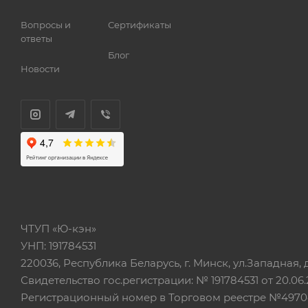
Вопросы и
Сертификаты
ответы
Блог
Новости
ЧТУП «Ю-кэн»
УНП: 191784531
220036, Республика Беларусь, г. Минск, ул.Западная, д.
Свидетельство гос.регистрации: № 191784531 от 20.06.
Регистрационный номер в Торговом реестре №497042