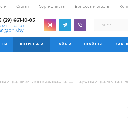
сти
Статьи
Сертификаты
Вопросы и ответы
Кон
 (29) 661-10-85
АЗАТЬ ЗВОНОК
les@ph2.by
НТЫ
ШПИЛЬКИ
ГАЙКИ
ШАЙБЫ
ЗАКЛ
—
авеющие шпильки ввинчиваемые
Нержавеющие din 938 шпи