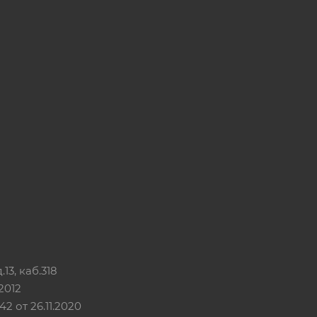
13, каб.318
2012
 от 26.11.2020