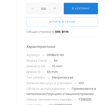
В КОРЗИНУ
КУПИТЬ В 1 КЛИК
Общая стоимость
595
BYN
Характеристики
Артикул
—
0938410 65
Марка стали
—
A4
Диаметр (d)
—
10 mm
Длина (l)
—
65 mm
Тип резьбы
—
Метрическая
Количество штук в упаковке
—
100
Область использования
—
Применяется в
металлоконструкциях и машиностроении
Номер таможенного тарифа
—
73181535
EAN GTIN
—
4043377103055