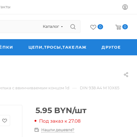
такты
Каталог
0
0
ЁПКИ
ЦЕПИ,ТРОСЫ,ТАКЕЛАЖ
ДРУГОЕ
—
лька с ввинчиваемым концом 1d
DIN 938 A4 M 10X65
5.95
BYN
/шт
Под заказ к 27.08
Нашли дешевле?