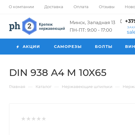
О компании
Доставка
Оплата
Отзывы
Ново
+375
Минск, Западная 13
ЗАК
ПН-ПТ: 9:00 - 17:00
sa
АКЦИИ
САМОРЕЗЫ
БОЛТЫ
ВИ
DIN 938 A4 M 10X65
—
—
—
Главная
Каталог
Нержавеющие шпильки
Нерж