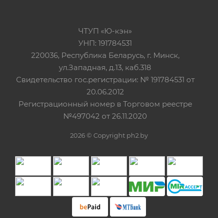
ЧТУП «Ю-кэн»
УНП: 191784531
220036, Республика Беларусь, г. Минск,
ул.Западная, д.13, каб.318
Свидетельство гос.регистрации: № 191784531 от
20.06.2012
Регистрационный номер в Торговом реестре
№497042 от 26.11.2020
2026 © Copyright ph2.by