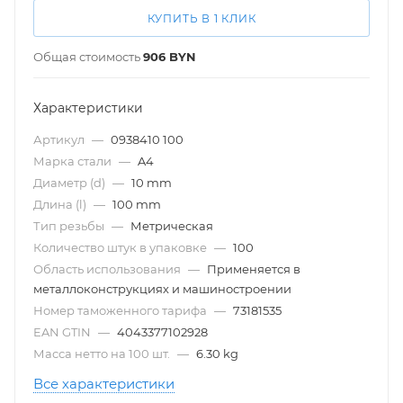
КУПИТЬ В 1 КЛИК
Общая стоимость
906
BYN
Характеристики
Артикул
—
0938410 100
Марка стали
—
A4
Диаметр (d)
—
10 mm
Длина (l)
—
100 mm
Тип резьбы
—
Метрическая
Количество штук в упаковке
—
100
Область использования
—
Применяется в
металлоконструкциях и машиностроении
Номер таможенного тарифа
—
73181535
EAN GTIN
—
4043377102928
Масса нетто на 100 шт.
—
6.30 kg
Все характеристики