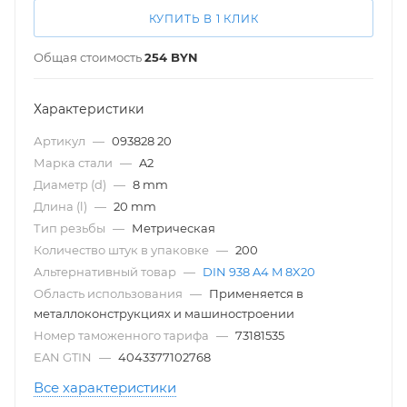
КУПИТЬ В 1 КЛИК
Общая стоимость
254
BYN
Характеристики
Артикул
—
093828 20
Марка стали
—
A2
Диаметр (d)
—
8 mm
Длина (l)
—
20 mm
Тип резьбы
—
Метрическая
Количество штук в упаковке
—
200
Альтернативный товар
—
DIN 938 A4 M 8X20
Область использования
—
Применяется в
металлоконструкциях и машиностроении
Номер таможенного тарифа
—
73181535
EAN GTIN
—
4043377102768
Все характеристики