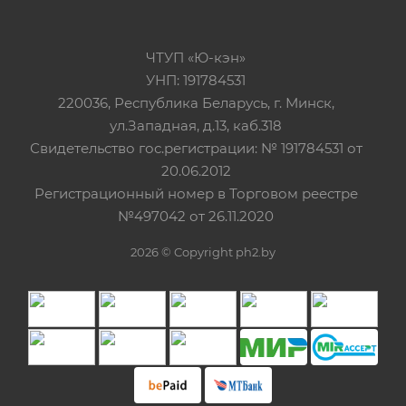
ЧТУП «Ю-кэн»
УНП: 191784531
220036, Республика Беларусь, г. Минск,
ул.Западная, д.13, каб.318
Свидетельство гос.регистрации: № 191784531 от
20.06.2012
Регистрационный номер в Торговом реестре
№497042 от 26.11.2020
2026 © Copyright ph2.by