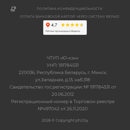
ПОЛИТИКА КОНФИДЕНЦИАЛЬНОСТИ
ОПЛАТА БАНКОВСКОЙ КАРТОЙ ЧЕРЕЗ СИСТЕМУ BEPAID
ЧТУП «Ю-кэн»
УНП: 191784531
220036, Республика Беларусь, г. Минск,
ул.Западная, д.13, каб.318
Свидетельство гос.регистрации: № 191784531 от
20.06.2012
Регистрационный номер в Торговом реестре
№497042 от 26.11.2020
2026 © Copyright ph2.by