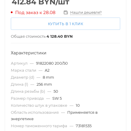
412.84
BYN
/шт
Под заказ к 28.08
Нашли дешевле?
КУПИТЬ В 1 КЛИК
Общая стоимость
4 128.40
BYN
Характеристики
Артикул
—
91822080 200/50
Марка стали
—
A2
Диаметр (d)
—
8 mm
Длина (l)
—
256 mm
Длина резьбы (b)
—
50
Размер привода
—
SW 5
Количество штук в упаковке
—
10
Область использования
—
Применяется в
энергетике
Номер таможенного тарифа
—
73181535