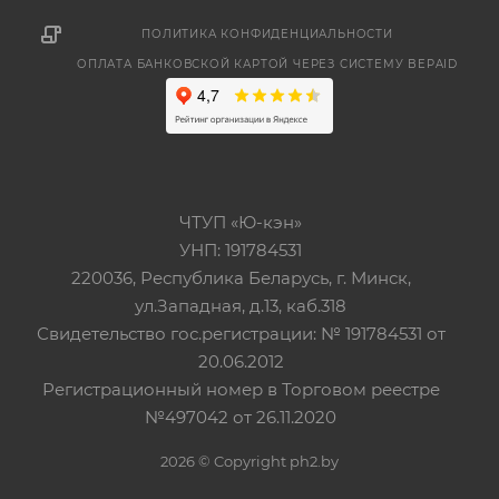
ПОЛИТИКА КОНФИДЕНЦИАЛЬНОСТИ
ОПЛАТА БАНКОВСКОЙ КАРТОЙ ЧЕРЕЗ СИСТЕМУ BEPAID
ЧТУП «Ю-кэн»
УНП: 191784531
220036, Республика Беларусь, г. Минск,
ул.Западная, д.13, каб.318
Свидетельство гос.регистрации: № 191784531 от
20.06.2012
Регистрационный номер в Торговом реестре
№497042 от 26.11.2020
2026 © Copyright ph2.by