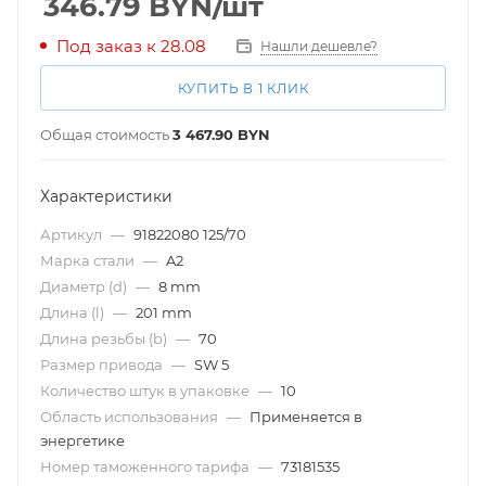
346.79
BYN
/шт
Под заказ к 28.08
Нашли дешевле?
КУПИТЬ В 1 КЛИК
Общая стоимость
3 467.90
BYN
Характеристики
Артикул
—
91822080 125/70
Марка стали
—
A2
Диаметр (d)
—
8 mm
Длина (l)
—
201 mm
Длина резьбы (b)
—
70
Размер привода
—
SW 5
Количество штук в упаковке
—
10
Область использования
—
Применяется в
энергетике
Номер таможенного тарифа
—
73181535