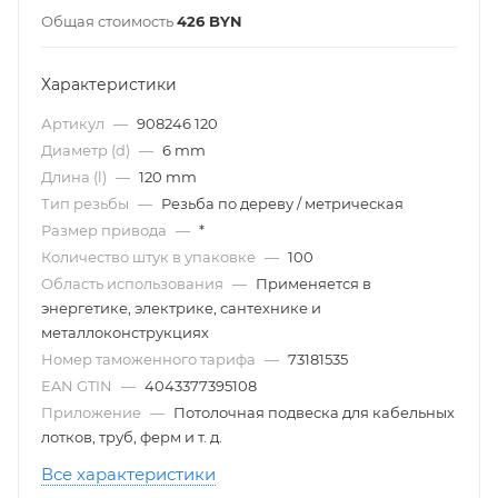
Общая стоимость
426
BYN
Характеристики
Артикул
—
908246 120
Диаметр (d)
—
6 mm
Длина (l)
—
120 mm
Тип резьбы
—
Резьба по дереву / метрическая
Размер привода
—
*
Количество штук в упаковке
—
100
Область использования
—
Применяется в
энергетике, электрике, сантехнике и
металлоконструкциях
Номер таможенного тарифа
—
73181535
EAN GTIN
—
4043377395108
Приложение
—
Потолочная подвеска для кабельных
лотков, труб, ферм и т. д.
Все характеристики