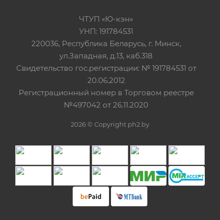
ЧТУП «Ю-кэн»
УНП: 191784531
220036, Республика Беларусь, г. Минск,
ул.Западная, д.13, каб.318
Свидетельство гос.регистрации: № 191784531 от
20.06.2012
Регистрационный номер в Торговом реестре
№497042 от 26.11.2020
2026 © Copyright ph2.by