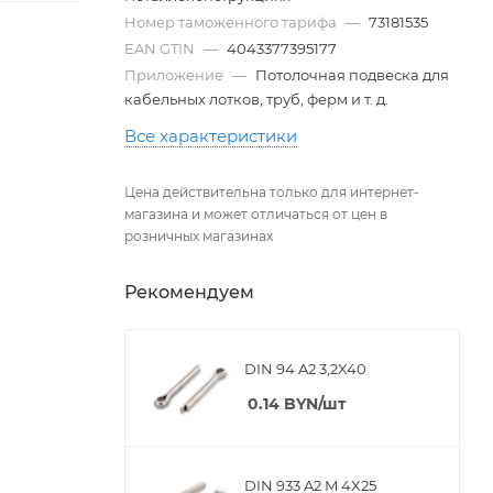
Номер таможенного тарифа
—
73181535
EAN GTIN
—
4043377395177
Приложение
—
Потолочная подвеска для
кабельных лотков, труб, ферм и т. д.
Все характеристики
Цена действительна только для интернет-
магазина и может отличаться от цен в
розничных магазинах
Рекомендуем
DIN 94 A2 3,2X40
0.14
BYN
/шт
DIN 933 A2 M 4X25