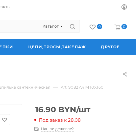
такты
Каталог
0
0
ЁПКИ
ЦЕПИ,ТРОСЫ,ТАКЕЛАЖ
ДРУГОЕ
—
шпилька сантехническая
Art. 9082 A4 M 10X160
16.90
BYN
/шт
Под заказ к 28.08
Нашли дешевле?