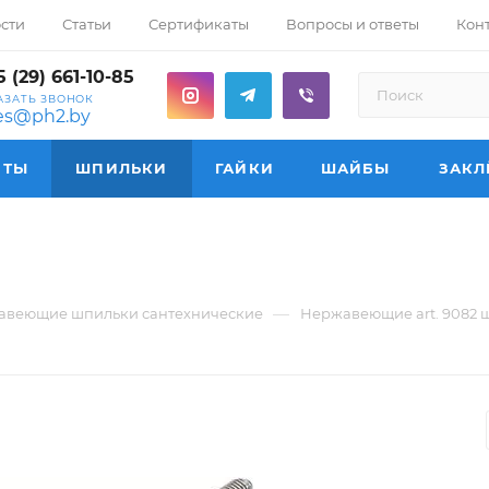
сти
Статьи
Сертификаты
Вопросы и ответы
Кон
 (29) 661-10-85
АЗАТЬ ЗВОНОК
les@ph2.by
НТЫ
ШПИЛЬКИ
ГАЙКИ
ШАЙБЫ
ЗАКЛ
—
авеющие шпильки сантехнические
Нержавеющие art. 9082 