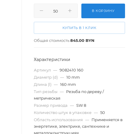
В КОРЗИНУ
КУПИТЬ В 1 КЛИК
Общая стоимость
845.00
BYN
Характеристики
Артикул
—
9082410 160
Диаметр (d)
—
10 mm
Длина (l)
—
160 mm
Тип резьбы
—
Резьба по дереву /
метрическая
Размер привода
—
SW 8
Количество штук в упаковке
—
50
Область использования
—
Применяется в
энергетике, электрике, сантехнике и
металлоконструкциях