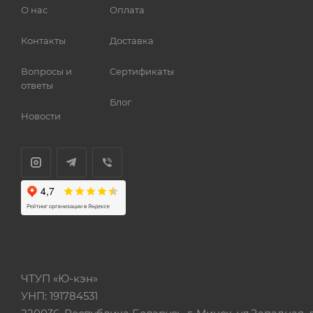
О нас
Оплата
Контакты
Доставка
Вопросы и
Сертификаты
ответы
Блог
Новости
ЧТУП «Ю-кэн»
УНП: 191784531