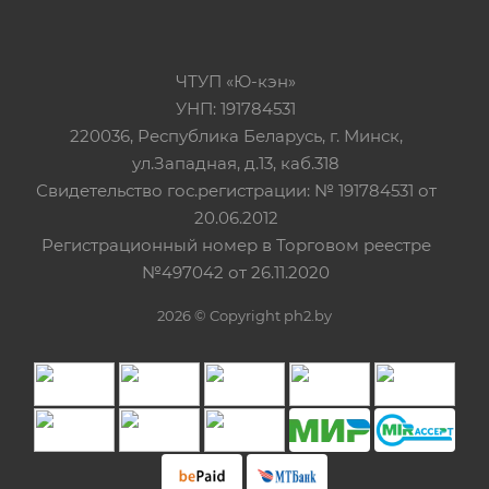
ЧТУП «Ю-кэн»
УНП: 191784531
220036, Республика Беларусь, г. Минск,
ул.Западная, д.13, каб.318
Свидетельство гос.регистрации: № 191784531 от
20.06.2012
Регистрационный номер в Торговом реестре
№497042 от 26.11.2020
2026 © Copyright ph2.by