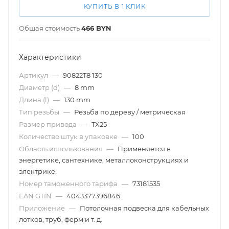
КУПИТЬ В 1 КЛИК
Общая стоимость
466
BYN
Характеристики
Артикул
—
90822T8 130
Диаметр (d)
—
8 mm
Длина (l)
—
130 mm
Тип резьбы
—
Резьба по дереву / метрическая
Размер привода
—
TX25
Количество штук в упаковке
—
100
Область использования
—
Применяется в
энергетике, сантехнике, металлоконструкциях и
электрике.
Номер таможенного тарифа
—
73181535
EAN GTIN
—
4043377396846
Приложение
—
Потолочная подвеска для кабельных
лотков, труб, ферм и т. д.