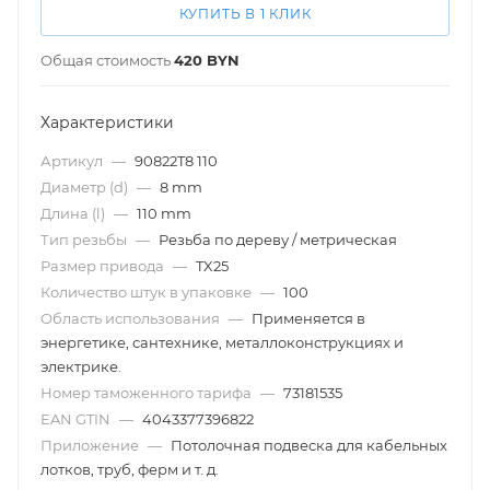
КУПИТЬ В 1 КЛИК
Общая стоимость
420
BYN
Характеристики
Артикул
—
90822T8 110
Диаметр (d)
—
8 mm
Длина (l)
—
110 mm
Тип резьбы
—
Резьба по дереву / метрическая
Размер привода
—
TX25
Количество штук в упаковке
—
100
Область использования
—
Применяется в
энергетике, сантехнике, металлоконструкциях и
электрике.
Номер таможенного тарифа
—
73181535
EAN GTIN
—
4043377396822
Приложение
—
Потолочная подвеска для кабельных
лотков, труб, ферм и т. д.