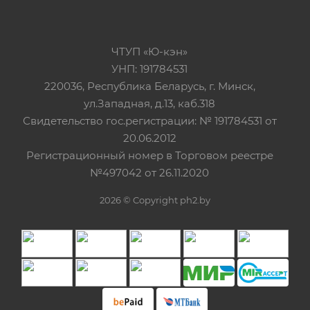
ЧТУП «Ю-кэн»
УНП: 191784531
220036, Республика Беларусь, г. Минск,
ул.Западная, д.13, каб.318
Свидетельство гос.регистрации: № 191784531 от
20.06.2012
Регистрационный номер в Торговом реестре
№497042 от 26.11.2020
2026 © Copyright ph2.by